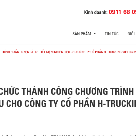
0911 68 0
Kinh doanh:
SẢN PHẨM
TIN TỨC
GIỚI
RÌNH HUẤN LUYỆN LÁI XE TIẾT KIỆM NHIÊN LIỆU CHO CÔNG TY CỔ PHẦN H-TRUCKING VIỆT NAM 
 CHỨC THÀNH CÔNG CHƯƠNG TRÌNH 
IỆU CHO CÔNG TY CỔ PHẦN H-TRUCK