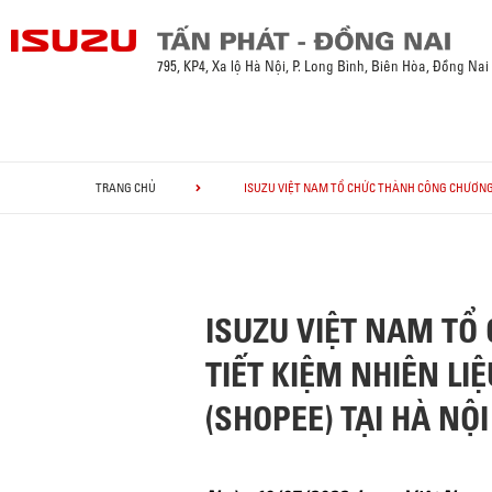
795, KP4, Xa lộ Hà Nội, P. Long Bình, Biên Hòa, Đồng Nai
TRANG CHỦ
ISUZU VIỆT NAM TỔ CHỨC THÀNH CÔNG CHƯƠNG T
ISUZU VIỆT NAM TỔ
TIẾT KIỆM NHIÊN L
(SHOPEE) TẠI HÀ NỘI