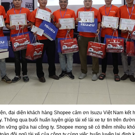
yện, đại diện khách hàng Shopee cảm ơn Isuzu Việt Nam kết 
 Thông qua buổi huấn luyện giúp tài xế lái xe tự tin trên đường
bền vững giữa hai công ty. Shopee mong sẽ có thêm nhiều khó
oàn đội ngũ tài xế của công ty cùng việc huấn luyện lại định k