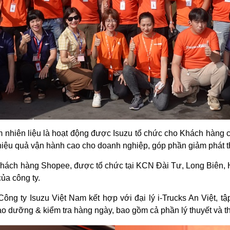
m nhiên liệu là hoạt động được Isuzu tổ chức cho Khách hàng c
 hiệu quả vận hành cao cho doanh nghiệp, góp phần giảm phát t
hách hàng Shopee, được tổ chức tại KCN Đài Tư, Long Biên, 
ủa công ty.
ng ty Isuzu Việt Nam kết hợp với đại lý i-Trucks An Việt, tậ
 Bảo dưỡng & kiểm tra hàng ngày, bao gồm cả phần lý thuyết và t