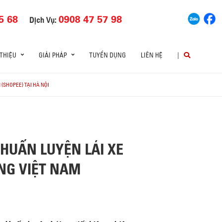
5 68
0908 47 57 98
Dịch Vụ:
 THIỆU
GIẢI PHÁP
TUYỂN DỤNG
LIÊN HỆ
|
(SHOPEE) TẠI HÀ NỘI
HUẤN LUYỆN LÁI XE
ING VIỆT NAM