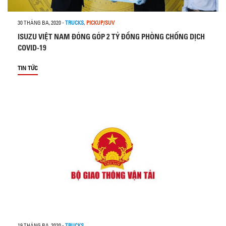
30 THÁNG BA, 2020
-
TRUCKS
,
PICKUP/SUV
ISUZU VIỆT NAM ĐÓNG GÓP 2 TỶ ĐỒNG PHÒNG CHỐNG DỊCH
COVID-19
TIN TỨC
19 THÁNG BA, 2020
-
TRUCKS