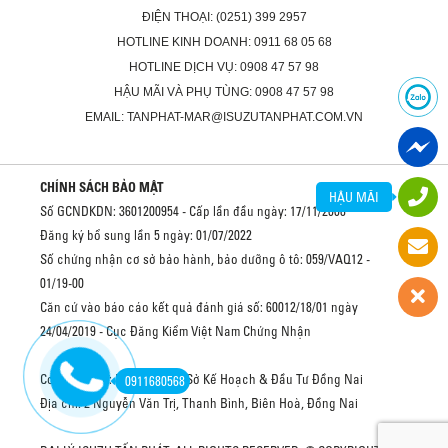
ĐIỆN THOẠI: (0251) 399 2957
HOTLINE KINH DOANH: 0911 68 05 68
HOTLINE DỊCH VỤ: 0908 47 57 98
HẬU MÃI VÀ PHỤ TÙNG: 0908 47 57 98
EMAIL: TANPHAT-MAR@ISUZUTANPHAT.COM.VN
CHÍNH SÁCH BẢO MẬT
HẬU MÃI
Số GCNDKDN: 3601200954 - Cấp lần đầu ngày: 17/11/2008
Đăng ký bổ sung lần 5 ngày: 01/07/2022
Số chứng nhận cơ sở bảo hành, bảo dưỡng ô tô: 059/VAQ12 -
01/19-00
Căn cứ vào báo cáo kết quả đánh giá số: 60012/18/01 ngày
24/04/2019 - Cục Đăng Kiểm Việt Nam Chứng Nhận
Cơ quan cấp: Phòng ĐKKD Sở Kế Hoạch & Đầu Tư Đồng Nai
0911680568
Địa chỉ: 2 Nguyễn Văn Trị, Thanh Bình, Biên Hoà, Đồng Nai