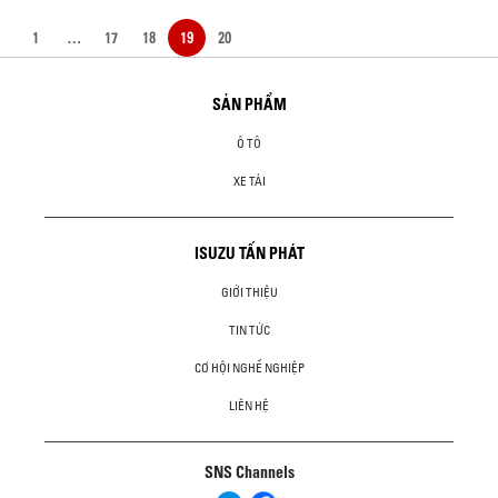
1
…
17
18
19
20
SẢN PHẨM
Ô TÔ
XE TẢI
ISUZU TẤN PHÁT
GIỚI THIỆU
TIN TỨC
CƠ HỘI NGHỀ NGHIỆP
LIÊN HỆ
SNS Channels