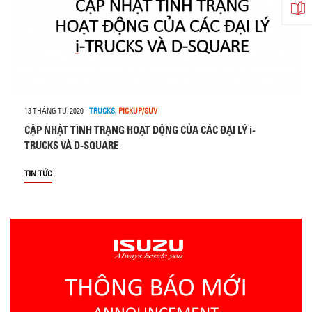
13 THÁNG TƯ, 2020
-
TRUCKS
,
PICKUP/SUV
CẬP NHẬT TÌNH TRẠNG HOẠT ĐỘNG CỦA CÁC ĐẠI LÝ i-
TRUCKS VÀ D-SQUARE
TIN TỨC