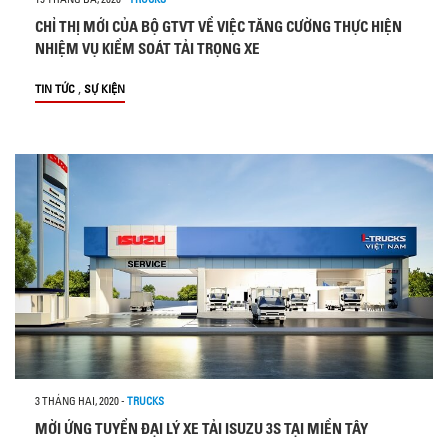
CHỈ THỊ MỚI CỦA BỘ GTVT VỀ VIỆC TĂNG CƯỜNG THỰC HIỆN
NHIỆM VỤ KIỂM SOÁT TẢI TRỌNG XE
,
TIN TỨC
SỰ KIỆN
3 THÁNG HAI, 2020
-
TRUCKS
MỜI ỨNG TUYỂN ĐẠI LÝ XE TẢI ISUZU 3S TẠI MIỀN TÂY