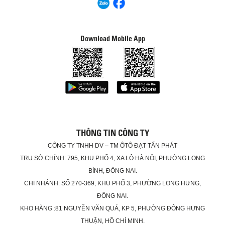
Download Mobile App
THÔNG TIN CÔNG TY
CÔNG TY TNHH DV – TM ÔTÔ ĐẠT TẤN PHÁT
TRỤ SỞ CHÍNH: 795, KHU PHỐ 4, XA LỘ HÀ NỘI, PHƯỜNG LONG
BÌNH, ĐỒNG NAI.
CHI NHÁNH: SỐ 270-369, KHU PHỐ 3, PHƯỜNG LONG HƯNG,
ĐỒNG NAI.
KHO HÀNG :81 NGUYỄN VĂN QUÁ, KP 5, PHƯỜNG ĐÔNG HƯNG
THUẬN, HỒ CHÍ MINH.