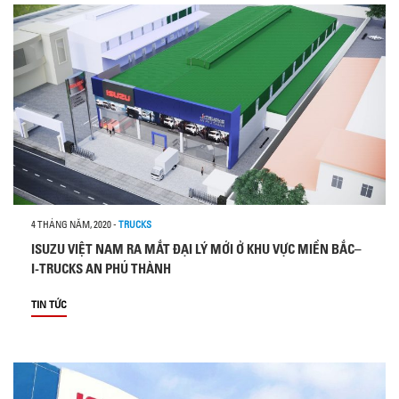
4 THÁNG NĂM, 2020
-
TRUCKS
ISUZU VIỆT NAM RA MẮT ĐẠI LÝ MỚI Ở KHU VỰC MIỀN BẮC–
I-TRUCKS AN PHÚ THÀNH
TIN TỨC