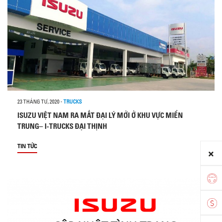
23 THÁNG TƯ, 2020
-
TRUCKS
ISUZU VIỆT NAM RA MẮT ĐẠI LÝ MỚI Ở KHU VỰC MIỀN
TRUNG– I-TRUCKS ĐẠI THỊNH
TIN TỨC