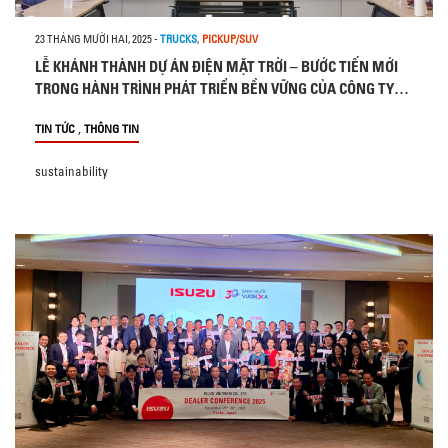
23 THÁNG MƯỜI HAI, 2025
-
TRUCKS
,
PICKUP/SUV
LỄ KHÁNH THÀNH DỰ ÁN ĐIỆN MẶT TRỜI – BƯỚC TIẾN MỚI
TRONG HÀNH TRÌNH PHÁT TRIỂN BỀN VỮNG CỦA CÔNG TY
TNHH Ô TÔ ISUZU VIỆT NAM
,
TIN TỨC
THÔNG TIN
sustainability