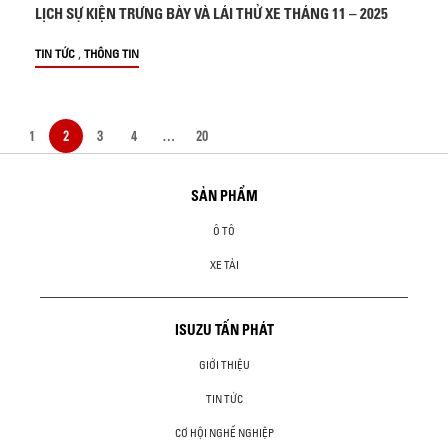
LỊCH SỰ KIỆN TRƯNG BÀY VÀ LÁI THỬ XE THÁNG 11 – 2025
,
TIN TỨC
THÔNG TIN
1
2
3
4
…
20
SẢN PHẨM
Ô TÔ
XE TẢI
ISUZU TẤN PHÁT
GIỚI THIỆU
TIN TỨC
CƠ HỘI NGHỀ NGHIỆP