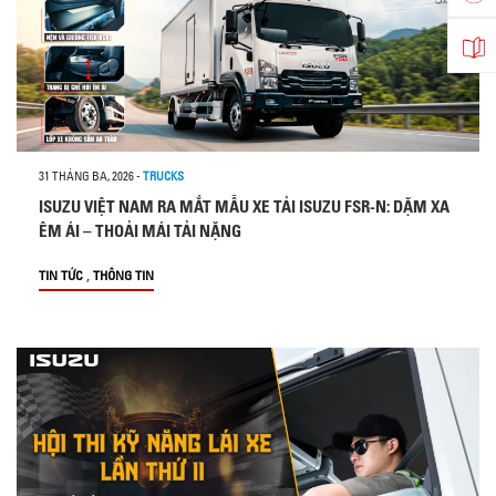
31 THÁNG BA, 2026
-
TRUCKS
ISUZU VIỆT NAM RA MẮT MẪU XE TẢI ISUZU FSR-N: DẶM XA
ÊM ÁI – THOẢI MÁI TẢI NẶNG
,
TIN TỨC
THÔNG TIN