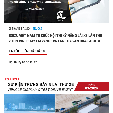
26 THÁNG BA, 2026
-
TRUCKS
ISUZU VIỆT NAM TỔ CHỨC HỘI THI KỸ NĂNG LÁI XE LẦN THỨ
2 TÔN VINH “TAY LÁI VÀNG” VÀ LAN TỎA VĂN HÓA LÁI XE AN
TOÀN, TIẾT KIỆM NHIÊN LIỆU
,
TIN TỨC
THÔNG CÁO BÁO CHÍ
Hội thi kỹ năng lái xe