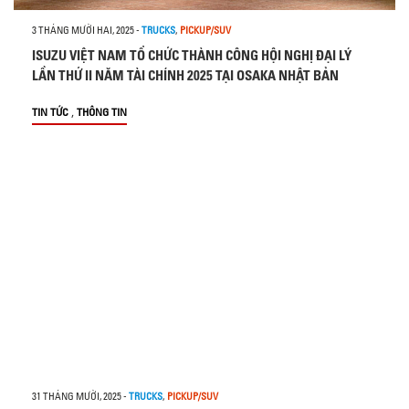
3 THÁNG MƯỜI HAI, 2025
-
TRUCKS
,
PICKUP/SUV
ISUZU VIỆT NAM TỔ CHỨC THÀNH CÔNG HỘI NGHỊ ĐẠI LÝ
LẦN THỨ II NĂM TÀI CHÍNH 2025 TẠI OSAKA NHẬT BẢN
,
TIN TỨC
THÔNG TIN
31 THÁNG MƯỜI, 2025
-
TRUCKS
,
PICKUP/SUV