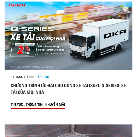
6 THÁNG TƯ, 2026
-
TRUCKS
CHƯƠNG TRÌNH ƯU ĐÃI CHO DÒNG XE TẢI ISUZU Q-SERIES: XE
TẢI CỦA MỌI NHÀ
,
,
TIN TỨC
THÔNG TIN
KHUYẾN MÃI