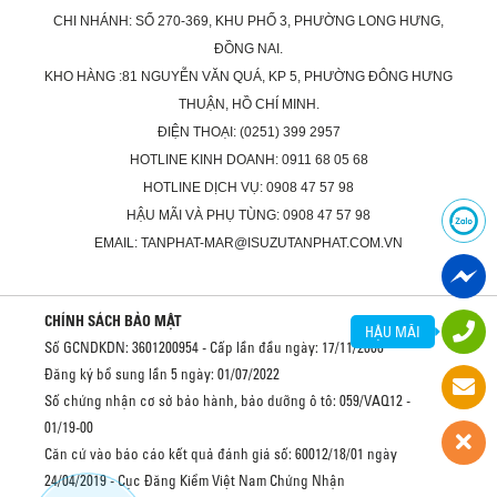
CHI NHÁNH: SỐ 270-369, KHU PHỐ 3, PHƯỜNG LONG HƯNG,
ĐỒNG NAI.
KHO HÀNG :81 NGUYỄN VĂN QUÁ, KP 5, PHƯỜNG ĐÔNG HƯNG
THUẬN, HỒ CHÍ MINH.
ĐIỆN THOẠI: (0251) 399 2957
HOTLINE KINH DOANH: 0911 68 05 68
HOTLINE DỊCH VỤ: 0908 47 57 98
HẬU MÃI VÀ PHỤ TÙNG: 0908 47 57 98
EMAIL: TANPHAT-MAR@ISUZUTANPHAT.COM.VN
CHÍNH SÁCH BẢO MẬT
HẬU MÃI
Số GCNDKDN: 3601200954 - Cấp lần đầu ngày: 17/11/2008
Đăng ký bổ sung lần 5 ngày: 01/07/2022
Số chứng nhận cơ sở bảo hành, bảo dưỡng ô tô: 059/VAQ12 -
01/19-00
Căn cứ vào báo cáo kết quả đánh giá số: 60012/18/01 ngày
24/04/2019 - Cục Đăng Kiểm Việt Nam Chứng Nhận