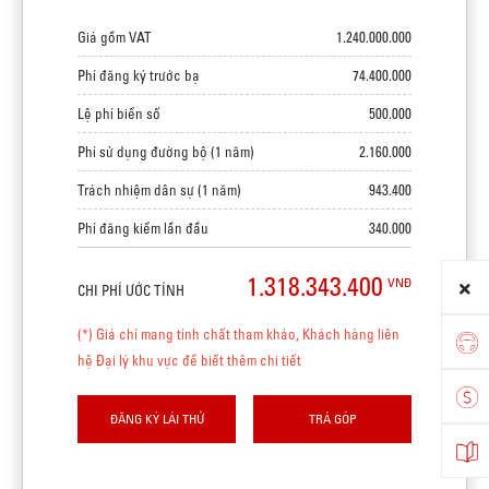
Giá gồm VAT
1.240.000.000
Phí đăng ký trước bạ
74.400.000
Lệ phí biển số
500.000
Phí sử dụng đường bộ (1 năm)
2.160.000
Trách nhiệm dân sự (1 năm)
943.400
Phí đăng kiểm lần đầu
340.000
1.318.343.400
VNĐ
CHI PHÍ ƯỚC TÍNH
(*) Giá chỉ mang tính chất tham khảo, Khách hàng liên
hệ Đại lý khu vực để biết thêm chi tiết
ĐĂNG KÝ LÁI THỬ
TRẢ GÓP