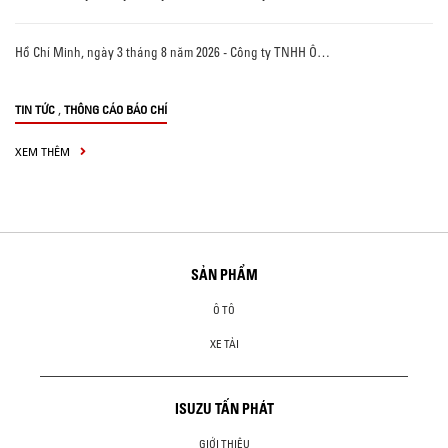
Hồ Chí Minh, ngày 3 tháng 8 năm 2026 - Công ty TNHH Ô…
,
TIN TỨC
THÔNG CÁO BÁO CHÍ
XEM THÊM
SẢN PHẨM
Ô TÔ
XE TẢI
ISUZU TẤN PHÁT
GIỚI THIỆU