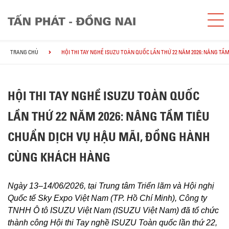
TRANG CHỦ
HỘI THI TAY NGHỀ ISUZU TOÀN QUỐC LẦN THỨ 22 NĂM 2026: NÂNG T
HỘI THI TAY NGHỀ ISUZU TOÀN QUỐC
LẦN THỨ 22 NĂM 2026: NÂNG TẦM TIÊU
CHUẨN DỊCH VỤ HẬU MÃI, ĐỒNG HÀNH
CÙNG KHÁCH HÀNG
Ngày 13–14/06/2026, tại Trung tâm Triển lãm và Hội nghị
Quốc tế Sky Expo Việt Nam (TP. Hồ Chí Minh), Công ty
TNHH Ô tô ISUZU Việt Nam (ISUZU Việt Nam) đã tổ chức
thành công Hội thi Tay nghề ISUZU Toàn quốc lần thứ 22,