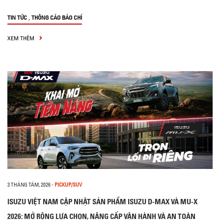
,
TIN TỨC
THÔNG CÁO BÁO CHÍ
XEM THÊM
3 THÁNG TÁM, 2026
-
PICKUP/SUV
ISUZU VIỆT NAM CẬP NHẬT SẢN PHẨM ISUZU D-MAX VÀ MU-X
2026: MỞ RỘNG LỰA CHỌN, NÂNG CẤP VẬN HÀNH VÀ AN TOÀN