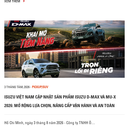
XEM THÊM
3 THÁNG TÁM, 2026
-
PICKUP/SUV
ISUZU VIỆT NAM CẬP NHẬT SẢN PHẨM ISUZU D-MAX VÀ MU-X
2026: MỞ RỘNG LỰA CHỌN, NÂNG CẤP VẬN HÀNH VÀ AN TOÀN
Hồ Chí Minh, ngày 3 tháng 8 năm 2026 - Công ty TNHH Ô…