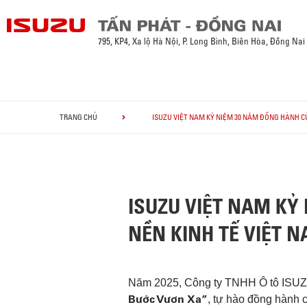
795, KP4, Xa lộ Hà Nội, P. Long Bình, Biên Hòa, Đồng Nai
TRANG CHỦ
ISUZU VIỆT NAM KỶ NIỆM 30 NĂM ĐỒNG HÀNH C
ISUZU VIỆT NAM KỶ
NỀN KINH TẾ VIỆT 
Năm
2025, Công ty TNHH Ô
tô
ISU
Bước
Vươn
Xa
”
,
tự
hào
đồng
hành