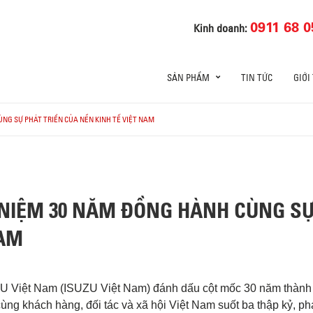
0911 68 0
Kinh doanh:
SẢN PHẨM
TIN TỨC
GIỚI
ÙNG SỰ PHÁT TRIỂN CỦA NỀN KINH TẾ VIỆT NAM
 NIỆM 30 NĂM ĐỒNG HÀNH CÙNG SỰ
NAM
ZU
Việt Nam (
ISUZU
Việt Nam)
đánh
dấu
cột
mốc
30
năm
thành
cùng
khách
hàng
,
đối
tác
và
xã
hội
Việt Nam
suốt
ba
thập
kỷ
,
ph