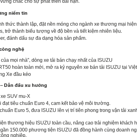
 vững chắc cho sự phát triển dài hạn.
ựng niềm tin
h thức thành lập, đặt nền móng cho ngành xe thương mại hiện
, trở thành biểu tượng về độ bền và tiết kiệm nhiên liệu.
per, đánh dấu sự đa dạng hóa sản phẩm.
 công nghệ
ải của mọi nhà”, dòng xe tải bán chạy nhất của ISUZU
T50 hoàn toàn mới, mở ra kỷ nguyên xe bán tải ISUZU tại Vi
dòng Xe đầu kéo
 – Dẫn đầu xu hướng
ng xe SUV mu-X
ải đạt tiêu chuẩn Euro 4, cam kết bảo vệ môi trường.
chuẩn Euro 5, đưa ISUZU lên vị trí tiên phong trong vận tải xan
iện thương hiệu ISUZU toàn cầu, nâng cao trải nghiệm khách 
, gần 150.000 phương tiện ISUZU đã đồng hành cùng doanh ngh
 công nghiệp.