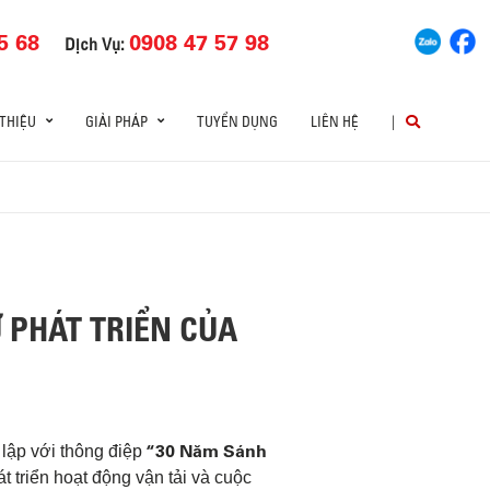
5 68
0908 47 57 98
Dịch Vụ:
 THIỆU
GIẢI PHÁP
TUYỂN DỤNG
LIÊN HỆ
|
 PHÁT TRIỂN CỦA
“
30
Năm
Sánh
lập
với
thông
điệp
át
triển
hoạt
động
vận
tải
và
cuộc