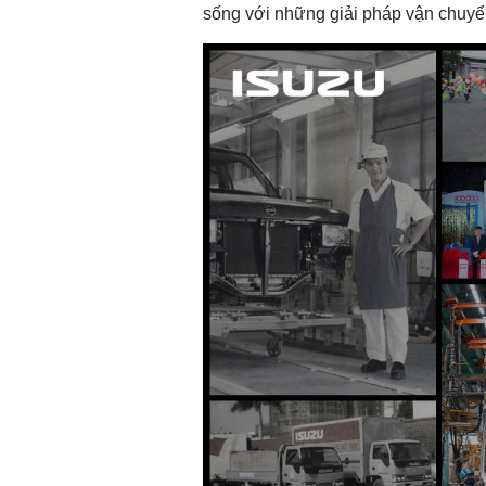
sống
với
những
giải
pháp
vận
chuyể