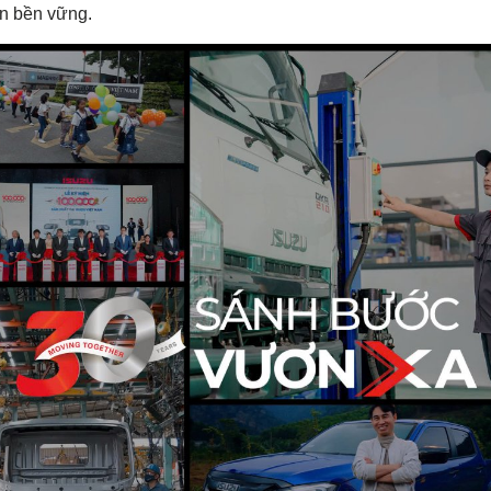
n
bền
vững
.