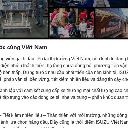
ớc cùng Việt Nam
ng viên gạch đầu tiên tại thị trường Việt Nam, nền kinh tế đan
i diện nhiều thách thức: hạ tầng chưa đồng bộ, phương tiện vậ
ộ bền thấp. Đứng trước nhu cầu phát triển của nền kinh tế, ISU
i pháp vận tải bền vững, tiết kiệm nhiên liệu và đáng tin cậy 
h lập với cam kết cung cấp xe thương mại chất lượng cao cho
ập trung vào các dòng xe tải nhẹ và trung – phân khúc quan t
ỉ – Tiết kiệm nhiên liệu – Thân thiện với môi trường, những d
 thành lựa chọn hàng đầu. Đây cũng là thời điểm ISUZU Việt Nam