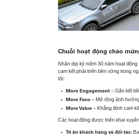
Chuỗi hoạt động chào mừn
Nhân dịp kỷ niệm 30 năm hoạt động tạ
cam kết phát triển bền vững trong n
lõi:
More Engagement
– Gắn kết bền
More Fans
– Mở rộng ảnh hưởng 
More Value
– Khẳng định cam kết
Các hoạt động được triển khai xuyê
Tri ân khách hàng và đối tác:
Ban