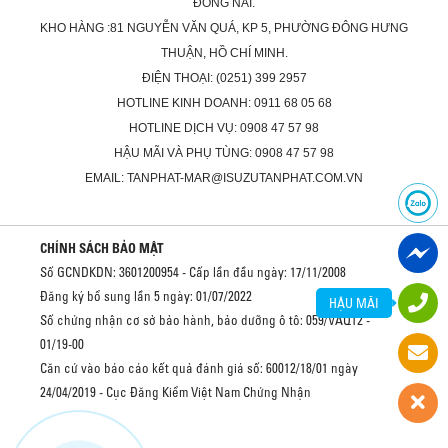
ĐỒNG NAI.
KHO HÀNG :81 NGUYỄN VĂN QUÁ, KP 5, PHƯỜNG ĐÔNG HƯNG
THUẬN, HỒ CHÍ MINH.
ĐIỆN THOẠI: (0251) 399 2957
HOTLINE KINH DOANH: 0911 68 05 68
HOTLINE DỊCH VỤ: 0908 47 57 98
HẬU MÃI VÀ PHỤ TÙNG: 0908 47 57 98
EMAIL: TANPHAT-MAR@ISUZUTANPHAT.COM.VN
CHÍNH SÁCH BẢO MẬT
Số GCNDKDN: 3601200954 - Cấp lần đầu ngày: 17/11/2008
Đăng ký bổ sung lần 5 ngày: 01/07/2022
HẬU MÃI
Số chứng nhận cơ sở bảo hành, bảo dưỡng ô tô: 059/VAQ12 -
01/19-00
Căn cứ vào báo cáo kết quả đánh giá số: 60012/18/01 ngày
24/04/2019 - Cục Đăng Kiểm Việt Nam Chứng Nhận