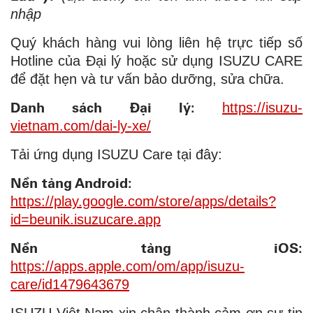
nhập
Quý khách hàng vui lòng liên hệ trực tiếp số
Hotline của Đại lý hoặc sử dụng ISUZU CARE
để đặt hẹn và tư vấn bảo dưỡng, sửa chữa.
Danh sách Đại lý:
https://isuzu-
vietnam.com/dai-ly-xe/
Tải ứng dụng ISUZU Care tại đây:
Nền tảng Android:
https://play.google.com/store/apps/details?
id=beunik.isuzucare.app
Nền tảng iOS:
https://apps.apple.com/om/app/isuzu-
care/id1479643679
ISUZU Việt Nam xin chân thành cảm ơn sự tin