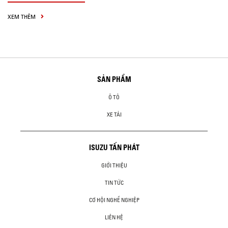
XEM THÊM
SẢN PHẨM
Ô TÔ
XE TẢI
ISUZU TẤN PHÁT
GIỚI THIỆU
TIN TỨC
CƠ HỘI NGHỀ NGHIỆP
LIÊN HỆ