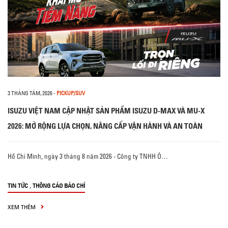
3 THÁNG TÁM, 2026
-
PICKUP/SUV
ISUZU VIỆT NAM CẬP NHẬT SẢN PHẨM ISUZU D-MAX VÀ MU-X
2026: MỞ RỘNG LỰA CHỌN, NÂNG CẤP VẬN HÀNH VÀ AN TOÀN
Hồ Chí Minh, ngày 3 tháng 8 năm 2026 - Công ty TNHH Ô…
,
TIN TỨC
THÔNG CÁO BÁO CHÍ
XEM THÊM