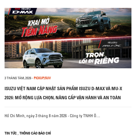
3 THÁNG TÁM, 2026
-
PICKUP/SUV
ISUZU VIỆT NAM CẬP NHẬT SẢN PHẨM ISUZU D-MAX VÀ MU-X
2026: MỞ RỘNG LỰA CHỌN, NÂNG CẤP VẬN HÀNH VÀ AN TOÀN
Hồ Chí Minh, ngày 3 tháng 8 năm 2026 - Công ty TNHH Ô…
,
TIN TỨC
THÔNG CÁO BÁO CHÍ