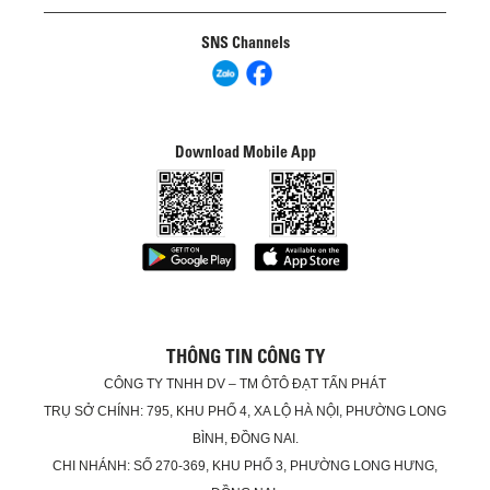
SNS Channels
Download Mobile App
THÔNG TIN CÔNG TY
CÔNG TY TNHH DV – TM ÔTÔ ĐẠT TẤN PHÁT
TRỤ SỞ CHÍNH: 795, KHU PHỐ 4, XA LỘ HÀ NỘI, PHƯỜNG LONG
BÌNH, ĐỒNG NAI.
CHI NHÁNH: SỐ 270-369, KHU PHỐ 3, PHƯỜNG LONG HƯNG,