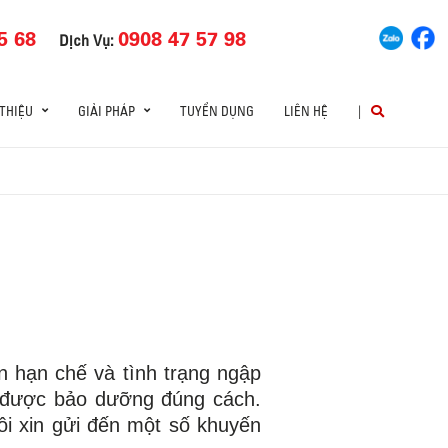
5 68
0908 47 57 98
Dịch Vụ:
 THIỆU
GIẢI PHÁP
TUYỂN DỤNG
LIÊN HỆ
|
n hạn chế và tình trạng ngập
g được bảo dưỡng đúng cách.
i xin gửi đến một số khuyến