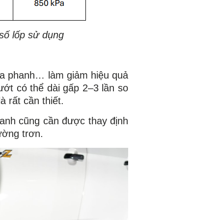
 số lốp sử dụng
ĩa phanh… làm giảm hiệu quả
ớt có thể dài gấp 2–3 lần so
à rất cần thiết.
hanh cũng cần được thay định
đường trơn.