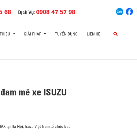
5 68
0908 47 57 98
Dịch Vụ:
 THIỆU
GIẢI PHÁP
TUYỂN DỤNG
LIÊN HỆ
|
i đam mê xe ISUZU
AX tại Hà Nội, Isuzu Việt Nam tổ chức buổi