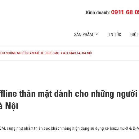
0911 68 0
Kinh doanh:
SẢN PHẨM
TIN TỨC
GIỚI
CHO NHỮNG NGƯỜI ĐAM MÊ XE ISUZU MU-X & D-MAX TẠI HÀ NỘI
ffline thân mật dành cho những ngườ
à Nội
.HCM, cũng như nhằm tri ân các khách hàng hiện đang sử dụng xe Isuzu mu-X & D-M