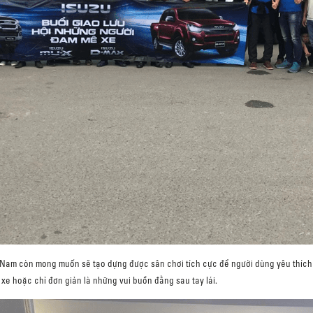
ệt Nam còn mong muốn sẽ tạo dựng được sân chơi tích cực để người dùng yêu thíc
i xe hoặc chỉ đơn giản là những vui buồn đằng sau tay lái.