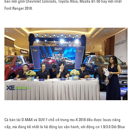
bản mới gồm Chevrolet Colorado, Toyota Hilux, Mazda BT-50 hay mới nhất
Ford Ranger 2018.
Cả bán tải D-MAX và SUV 7 chỗ cỡ trung mu-X 2018 đều được Isuzu nâng
cấp, mà đáng kể nhất là hệ động lực vận hành, với động cơ 1.9/3.0 Ddi Blue