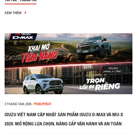
XEM THÊM
3 THÁNG TÁM, 2026
-
PICKUP/SUV
ISUZU VIỆT NAM CẬP NHẬT SẢN PHẨM ISUZU D-MAX VÀ MU-X
2026: MỞ RỘNG LỰA CHỌN, NÂNG CẤP VẬN HÀNH VÀ AN TOÀN