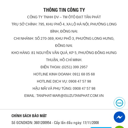
THÔNG TIN CÔNG TY
CÔNG TY TNHH DV – TM ÔTÔ ĐẠT TẤN PHÁT
TRỤ SỞ CHÍNH: 795, KHU PHỐ 4, XA LỘ HÀ NỘI, PHƯỜNG LONG
BÌNH, ĐỒNG NAI.
CHI NHÁNH: SỐ 270-369, KHU PHỐ 3, PHƯỜNG LONG HƯNG,
ĐỒNG NAI.
KHO HÀNG :81 NGUYỄN VĂN QUÁ, KP 5, PHƯỜNG ĐÔNG HƯNG
THUẬN, HỒ CHÍ MINH.
ĐIỆN THOẠI: (0251) 399 2957
HOTLINE KINH DOANH: 0911 68 05 68
HOTLINE DỊCH VỤ: 0908 47 57 98
HẬU MÃI VÀ PHỤ TÙNG: 0908 47 57 98
EMAIL: TANPHAT-MAR@ISUZUTANPHAT.COM.VN
CHÍNH SÁCH BẢO MẬT
Số GCNDKDN: 3601200954 - Cấp lần đầu ngày: 17/11/2008