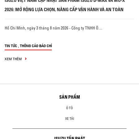
ISUZU VIỆT NAM CẬP NHẬT SẢN PHẨM ISUZU D-MAX VÀ MU-X
2026: MỞ RỘNG LỰA CHỌN, NÂNG CẤP VẬN HÀNH VÀ AN TOÀN
Hồ Chí Minh, ngày 3 tháng 8 năm 2026 - Công ty TNHH Ô…
,
TIN TỨC
THÔNG CÁO BÁO CHÍ
XEM THÊM
SẢN PHẨM
Ô TÔ
XE TẢI
ISUZU TẤN PHÁT