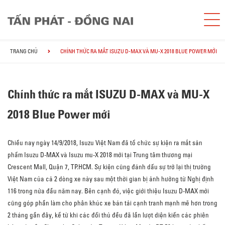
TRANG CHỦ
CHÍNH THỨC RA MẮT ISUZU D-MAX VÀ MU-X 2018 BLUE POWER MỚI
Chính thức ra mắt ISUZU D-MAX và MU-X
2018 Blue Power mới
Chiều nay ngày 14/9/2018, Isuzu Việt Nam đã tổ chức sự kiện ra mắt sản
phẩm Isuzu D-MAX và Isuzu mu-X 2018 mới tại Trung tâm thương mại
Crescent Mall, Quận 7, TP.HCM. Sự kiện cũng đánh dấu sự trở lại thị trường
Việt Nam của cả 2 dòng xe này sau một thời gian bị ảnh hưởng từ Nghị định
116 trong nửa đầu năm nay. Bên cạnh đó, việc giới thiệu Isuzu D-MAX mới
cũng góp phần làm cho phân khúc xe bán tải cạnh tranh mạnh mẽ hơn trong
2 tháng gần đây, kể từ khi các đối thủ đều đã lần lượt diện kiến các phiên