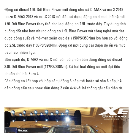
Động cơ diesel 1.9L Ddi Blue Power mới dùng cho cả D-MAX và mu-X 2018
Isuzu D-MAX 2018 và mu-X 2018 mới đều sử dụng động cơ diesel thế hệ mới
1.9L Ddi Blue Power thay thế cho loại động cơ 2.5L trước đây. Tuy dung tích
buồng đốt nhỏ hơn nhưng động cơ 1.9L Blue Power với công nghệ mới đạt
được công suất và mô-men xoắn cực đại (150PS/350Nm) lớn hơn so với động
cơ 2.5L trước đây (136PS/320Nm). Động cơ mới cũng cải thiện độ ồn và mức
tiêu hao nhiên liệu.
Bên cạnh đó, D-MAX và mu-X mới còn có phiên bản dùng động cơ diesel
3.0L Ddi Blue Power mới (177PS/380Nm). Cả hai loại động cơ mới đạt tiêu
chuẩn khí thải Euro 4.
Các động cơ kết hợp với hộp số tự động 6 cấp mới hoặc số sàn 6 cấp, hệ
dẫn động cầu sau hoặc dẫn động 2 cầu 4×4 với hệ thống gài cầu điện tử.