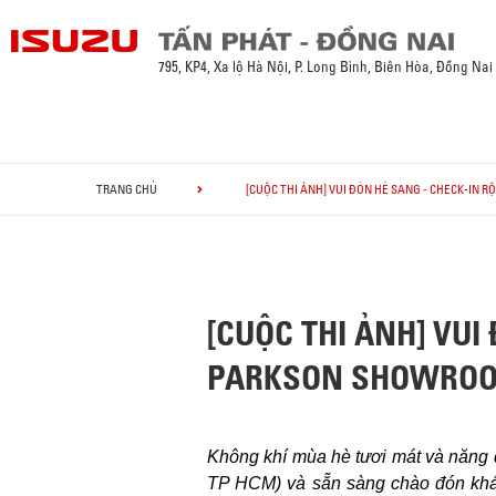
795, KP4, Xa lộ Hà Nội, P. Long Bình, Biên Hòa, Đồng Nai
TRANG CHỦ
[CUỘC THI ẢNH] VUI ĐÓN HÈ SANG - CHECK-IN
[CUỘC THI ẢNH] VUI
PARKSON SHOWRO
Không khí mùa hè tươi mát và năng
TP HCM) và sẵn sàng chào đón khá