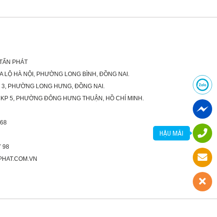
 TẤN PHÁT
XA LỘ HÀ NỘI, PHƯỜNG LONG BÌNH, ĐỒNG NAI.
Ố 3, PHƯỜNG LONG HƯNG, ĐỒNG NAI.
 KP 5, PHƯỜNG ĐÔNG HƯNG THUẬN, HỒ CHÍ MINH.
 68
HẬU MÃI
 98
PHAT.COM.VN