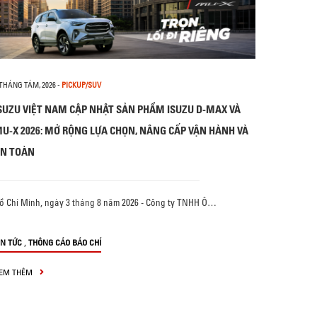
 THÁNG TÁM, 2026
-
PICKUP/SUV
SUZU VIỆT NAM CẬP NHẬT SẢN PHẨM ISUZU D-MAX VÀ
U-X 2026: MỞ RỘNG LỰA CHỌN, NÂNG CẤP VẬN HÀNH VÀ
N TOÀN
ồ Chí Minh, ngày 3 tháng 8 năm 2026 - Công ty TNHH Ô…
,
IN TỨC
THÔNG CÁO BÁO CHÍ
EM THÊM