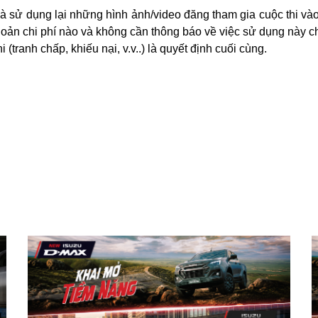
và sử dụng lại những hình ảnh/video đăng tham gia cuộc thi và
khoản chi phí nào và không cần thông báo về việc sử dụng này c
(tranh chấp, khiếu nại, v.v..) là quyết định cuối cùng.