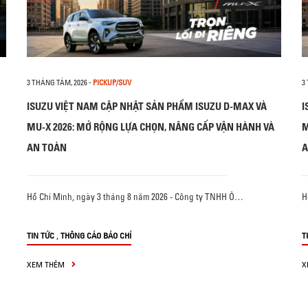
3 THÁNG TÁM, 2026
-
PICKUP/SUV
3
ISUZU VIỆT NAM CẬP NHẬT SẢN PHẨM ISUZU D-MAX VÀ
I
MU-X 2026: MỞ RỘNG LỰA CHỌN, NÂNG CẤP VẬN HÀNH VÀ
M
AN TOÀN
A
Hồ Chí Minh, ngày 3 tháng 8 năm 2026 - Công ty TNHH Ô…
H
,
TIN TỨC
THÔNG CÁO BÁO CHÍ
T
XEM THÊM
X