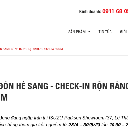
0911 68 0
Kinh doanh:
SẢN PHẨM
TIN TỨC
GIỚI
 RỘN RÀNG CÙNG ISUZU TẠI PARKSON SHOWROOM
 ĐÓN HÈ SANG - CHECK-IN RỘN RÀN
OM
 động đang ngập tràn tại ISUZU Parkson Showroom (37, Lê T
28/4 – 30/5/23
10:00 – 
ch hàng tham gia trải nghiệm từ
lúc