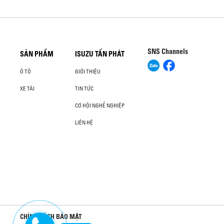
SNS Channels
SẢN PHẨM
ISUZU TẤN PHÁT
Ô TÔ
GIỚI THIỆU
XE TẢI
TIN TỨC
CƠ HỘI NGHỀ NGHIỆP
LIÊN HỆ
CHÍNH SÁCH BẢO MẬT