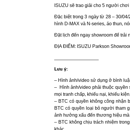
ISUZU sẽ trao giải cho 5 người chơi c
Đặc biệt trong 3 ngày từ 28 – 30/04
hình D-MAX và N-series, áo thun, nó
Đặt lịch đến ngay showroom để trải
ĐỊA ĐIỂM: ISUZU Parkson Showroom
_________________
Lưu ý:
– Hình ảnh/video sử dụng ở bình luậ
– Hình ảnh/video phải thuộc quyền 
mọi tranh chấp, khiếu nại, khiếu kiệ
– BTC có quyền không công nhận bìn
BTC có quyền loại bỏ người tham gi
ảnh hưởng xấu đến thương hiệu mà 
– BTC không chịu trách nhiệm trong 
khác.