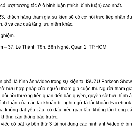
ó lượt tương tác ở ô bình luận (thích, bình luận) cao nhất.
/23, khách hàng tham gia sự kiện sẽ có cơ hội trực tiếp nhận đ
n, ô và các quà tặng lưu niệm khác.
 nghiệm.
 – 37, Lê Thánh Tôn, Bến Nghé, Quận 1, TP.HCM
n phải là hình ảnh/video trong sự kiện tại ISUZU Parkson Sho
sở hữu hợp pháp của người tham gia cuộc thi. Người tham gia c
n, đòi bồi thường liên quan đến bản quyền, quyền sở hữu hình ả
h luận của các tài khoản bị nghi ngờ là tài khoản Facebook 
a không đạt yêu cầu, có dấu hiệu gian lận, không tôn trọng cá
không cần thông báo trước.
việc có bất kỳ bên thứ 3 tải nội dung các hình ảnh/video ở b