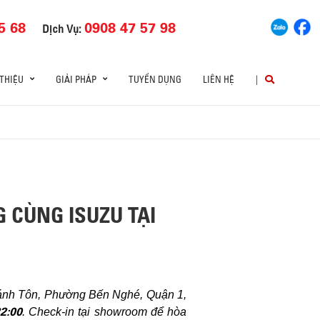
5 68
0908 47 57 98
Dịch Vụ:
 THIỆU
GIẢI PHÁP
TUYỂN DỤNG
LIÊN HỆ
|
G CÙNG ISUZU TẠI
hánh Tôn, Phường Bến Nghé, Quận 1,
22:00
. Check-in tại showroom để hòa