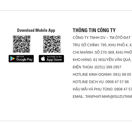
THÔNG TIN CÔNG TY
Download Mobile App
CÔNG TY TNHH DV – TM ÔTÔ ĐẠT
TRỤ SỞ CHÍNH: 795, KHU PHỐ 4, 
CHI NHÁNH: SỐ 270-369, KHU PH
KHO HÀNG :81 NGUYỄN VĂN QUÁ,
ĐIỆN THOẠI: (0251) 399 2957
HOTLINE KINH DOANH: 0911 68 05
HOTLINE DỊCH VỤ: 0908 47 57 98
HẬU MÃI VÀ PHỤ TÙNG: 0908 47 57
EMAIL: TANPHAT-MAR@ISUZUTAN