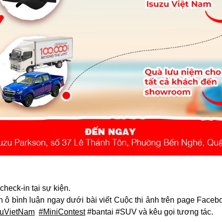
heck-in tại sự kiện.
 ô bình luận ngay dưới bài viết Cuộc thi ảnh trên page Faceb
zuVietNam
#MiniContest
#bantai #SUV và kêu gọi tương tác.