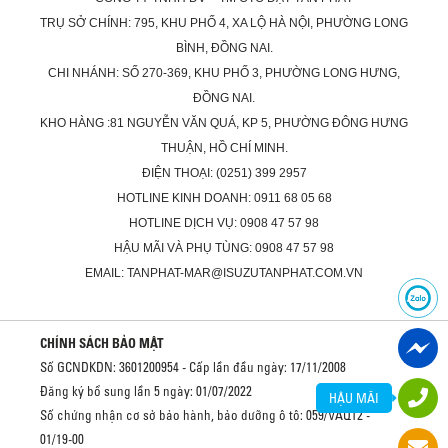
TRỤ SỞ CHÍNH: 795, KHU PHỐ 4, XA LỘ HÀ NỘI, PHƯỜNG LONG
BÌNH, ĐỒNG NAI.
CHI NHÁNH: SỐ 270-369, KHU PHỐ 3, PHƯỜNG LONG HƯNG,
ĐỒNG NAI.
KHO HÀNG :81 NGUYỄN VĂN QUÁ, KP 5, PHƯỜNG ĐÔNG HƯNG
THUẬN, HỒ CHÍ MINH.
ĐIỆN THOẠI: (0251) 399 2957
HOTLINE KINH DOANH: 0911 68 05 68
HOTLINE DỊCH VỤ: 0908 47 57 98
HẬU MÃI VÀ PHỤ TÙNG: 0908 47 57 98
EMAIL: TANPHAT-MAR@ISUZUTANPHAT.COM.VN
CHÍNH SÁCH BẢO MẬT
Số GCNDKDN: 3601200954 - Cấp lần đầu ngày: 17/11/2008
Đăng ký bổ sung lần 5 ngày: 01/07/2022
HẬU MÃI
Số chứng nhận cơ sở bảo hành, bảo dưỡng ô tô: 059/VAQ12 -
01/19-00