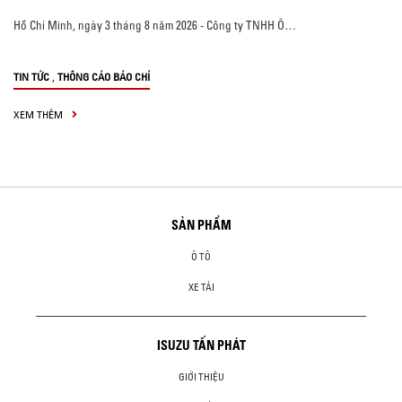
Hồ Chí Minh, ngày 3 tháng 8 năm 2026 - Công ty TNHH Ô…
,
TIN TỨC
THÔNG CÁO BÁO CHÍ
XEM THÊM
SẢN PHẨM
Ô TÔ
XE TẢI
ISUZU TẤN PHÁT
GIỚI THIỆU