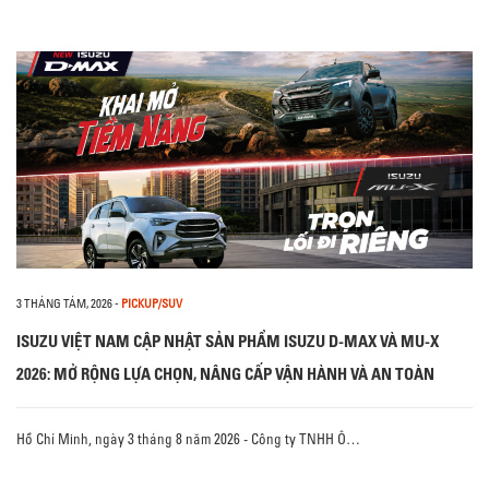
3 THÁNG TÁM, 2026
-
PICKUP/SUV
ISUZU VIỆT NAM CẬP NHẬT SẢN PHẨM ISUZU D-MAX VÀ MU-X
2026: MỞ RỘNG LỰA CHỌN, NÂNG CẤP VẬN HÀNH VÀ AN TOÀN
Hồ Chí Minh, ngày 3 tháng 8 năm 2026 - Công ty TNHH Ô…