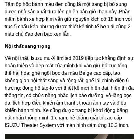
Tấm ốp hốc bánh màu đen cũng là một trang bị bổ sung
được nhà sản xuất đưa lên phiên bản giới hạn này. Phần
mâm bánh xe hợp kim vẫn giữ nguyên kích cỡ 18 inch với
trục 5 chấu kép nhưng được thiết kế tinh tế hơn đi cùng 2
màu chủ đạo đen bạc xen lẫn.
Nội thất sang trọng
Về nội thất, Isuzu mu-X limited 2019 tiếp tục khẳng định sự
hoàn thiện và đẹp mắt của mình khi vẫn giữ bố cục tổng
thể hài hòa: ghế ngồi bọc da màu Beige cao cấp, tạo
không gian nội thất sáng và rộng rãi; ghế lái chỉnh điện 6
hướng; đồng hồ táp-lô với thiết kế mới hiện đại, hiển thị đa
thông tin, có chức năng nhắc lịch bảo dưỡng; vô-lăng bọc
da, tích hợp điều khiển âm thanh, thoại rảnh tay và điều
khiển hành trình. Xe cũng được trang bị khởi động bằng
nút nhấn thông minh 1 chạm, hệ thống giải trí cao cấp
ISUZU Theater System với màn hình cảm ứng 10.2 inch.