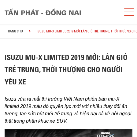
TRANG CHỦ
ISUZU MU-X LIMITED 2019 MỚI: LÀN GIÓ TRẺ TRUNG, THỜI THƯỢNG CH
ISUZU MU-X LIMITED 2019 MỚI: LÀN GIÓ
TRẺ TRUNG, THỜI THƯỢNG CHO NGƯỜI
YÊU XE
Isuzu vừa ra mắt thị trường Việt Nam phiên bản mu-X
limited 2019 màu đỏ quyền lực mới với nhiều thay đổi ấn
tượng, tạo sức hút mới trẻ trung và hiện đại cả về nội ngoại
thất trong phân khúc xe SUV.