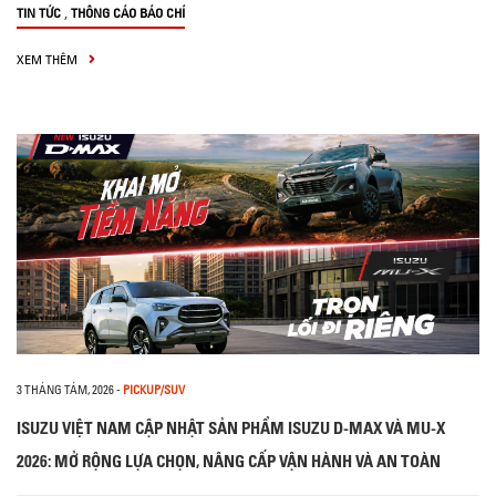
,
TIN TỨC
THÔNG CÁO BÁO CHÍ
XEM THÊM
3 THÁNG TÁM, 2026
-
PICKUP/SUV
ISUZU VIỆT NAM CẬP NHẬT SẢN PHẨM ISUZU D-MAX VÀ MU-X
2026: MỞ RỘNG LỰA CHỌN, NÂNG CẤP VẬN HÀNH VÀ AN TOÀN