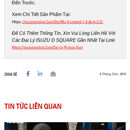
Đến Trước.
Xem Chi Tiết Sản Phẩm Tại:
//isuzutanphat.com/oto/mu-X-Limited-1-9-At-4×2-2/
Https:
Để Có Thêm Thông Tin, Xin Vui Lòng Liên Hệ Với
Các Đại Lý ISUZU D SQUARE Gần Nhất Tại Link
:
Https://isuzutanphat.com/dai-Ly-Pickup-Suv/
6 Tháng Chín, 2019
CHIA SẺ
TIN TỨC LIÊN QUAN