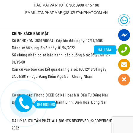
HẬU MÃI VÀ PHỤ TÙNG: 0908 47 57 98
EMAIL: TANPHAT-MAR@ISUZUTANPHAT.COM.VN
CHÍNH SÁCH BẢO MẬT
Số GCNDKDN: 3601200954 - Cấp lần đầu ngày: 17/11/2008
Đăng ký bổ sung lần 5 ngày: 01/07/2022
HẬU MÃI
Số chứng nhận cơ sở bảo hành, bảo dưỡng ô tô: 059/VAQ12 -
01/19-00
Căn cứ vào báo cáo kết quả đánh giá số: 60012/18/01 ngày
24/04/2019 - Cục Đăng Kiểm Việt Nam Chứng Nhận
Cơ quan cấp: Phòng ĐKKD Sở Kế Hoạch & Đầu Tư Đồng Nai
Địa chỉ: 2 Nguyễn Văn Trị, Thanh Bình, Biên Hoà, Đồng Nai
0911680568
ĐẠI LÝ ISUZU TẤN PHÁT. ALL RIGHTS RESERVED. © COPYRIGHT
2022