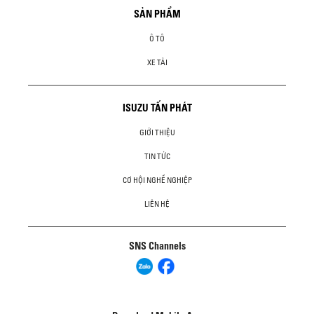
SẢN PHẨM
Ô TÔ
XE TẢI
ISUZU TẤN PHÁT
GIỚI THIỆU
TIN TỨC
CƠ HỘI NGHỀ NGHIỆP
LIÊN HỆ
SNS Channels