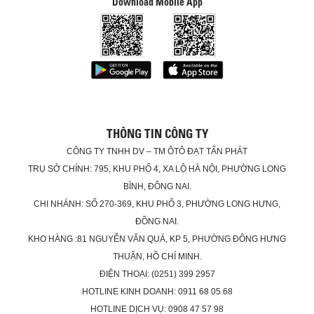
Download Mobile App
THÔNG TIN CÔNG TY
CÔNG TY TNHH DV – TM ÔTÔ ĐẠT TẤN PHÁT
TRỤ SỞ CHÍNH: 795, KHU PHỐ 4, XA LỘ HÀ NỘI, PHƯỜNG LONG
BÌNH, ĐỒNG NAI.
CHI NHÁNH: SỐ 270-369, KHU PHỐ 3, PHƯỜNG LONG HƯNG,
ĐỒNG NAI.
KHO HÀNG :81 NGUYỄN VĂN QUÁ, KP 5, PHƯỜNG ĐÔNG HƯNG
THUẬN, HỒ CHÍ MINH.
ĐIỆN THOẠI: (0251) 399 2957
HOTLINE KINH DOANH: 0911 68 05 68
HOTLINE DỊCH VỤ: 0908 47 57 98