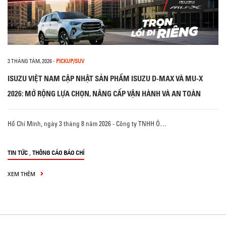
3 THÁNG TÁM, 2026
-
PICKUP/SUV
ISUZU VIỆT NAM CẬP NHẬT SẢN PHẨM ISUZU D-MAX VÀ MU-X
2026: MỞ RỘNG LỰA CHỌN, NÂNG CẤP VẬN HÀNH VÀ AN TOÀN
Hồ Chí Minh, ngày 3 tháng 8 năm 2026 - Công ty TNHH Ô…
,
TIN TỨC
THÔNG CÁO BÁO CHÍ
XEM THÊM