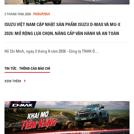
3 THÁNG TÁM, 2026
-
PICKUP/SUV
ISUZU VIỆT NAM CẬP NHẬT SẢN PHẨM ISUZU D-MAX VÀ MU-X
2026: MỞ RỘNG LỰA CHỌN, NÂNG CẤP VẬN HÀNH VÀ AN TOÀN
Hồ Chí Minh, ngày 3 tháng 8 năm 2026 - Công ty TNHH Ô…
,
TIN TỨC
THÔNG CÁO BÁO CHÍ
XEM THÊM