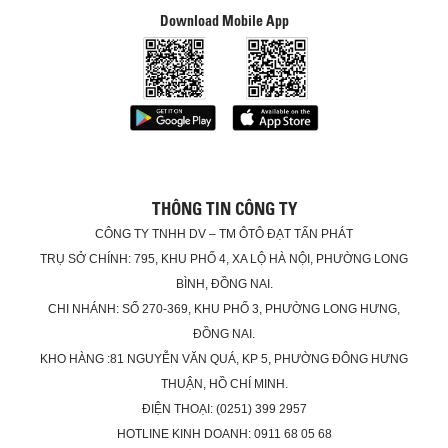
Download Mobile App
THÔNG TIN CÔNG TY
CÔNG TY TNHH DV – TM ÔTÔ ĐẠT TẤN PHÁT
TRỤ SỞ CHÍNH: 795, KHU PHỐ 4, XA LỘ HÀ NỘI, PHƯỜNG LONG
BÌNH, ĐỒNG NAI.
CHI NHÁNH: SỐ 270-369, KHU PHỐ 3, PHƯỜNG LONG HƯNG,
ĐỒNG NAI.
KHO HÀNG :81 NGUYỄN VĂN QUÁ, KP 5, PHƯỜNG ĐÔNG HƯNG
THUẬN, HỒ CHÍ MINH.
ĐIỆN THOẠI: (0251) 399 2957
HOTLINE KINH DOANH: 0911 68 05 68