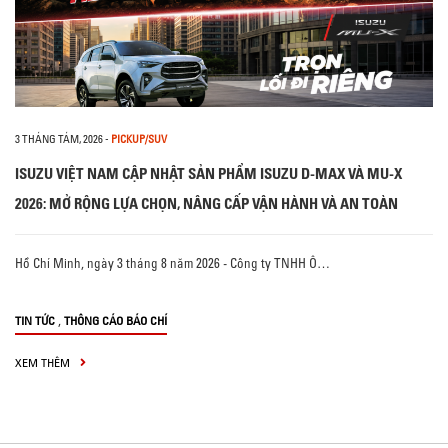
3 THÁNG TÁM, 2026
-
PICKUP/SUV
ISUZU VIỆT NAM CẬP NHẬT SẢN PHẨM ISUZU D-MAX VÀ MU-X
2026: MỞ RỘNG LỰA CHỌN, NÂNG CẤP VẬN HÀNH VÀ AN TOÀN
Hồ Chí Minh, ngày 3 tháng 8 năm 2026 - Công ty TNHH Ô…
,
TIN TỨC
THÔNG CÁO BÁO CHÍ
XEM THÊM