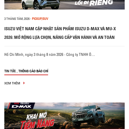
3 THÁNG TÁM, 2026
-
PICKUP/SUV
ISUZU VIỆT NAM CẬP NHẬT SẢN PHẨM ISUZU D-MAX VÀ MU-X
2026: MỞ RỘNG LỰA CHỌN, NÂNG CẤP VẬN HÀNH VÀ AN TOÀN
Hồ Chí Minh, ngày 3 tháng 8 năm 2026 - Công ty TNHH Ô…
,
TIN TỨC
THÔNG CÁO BÁO CHÍ
XEM THÊM