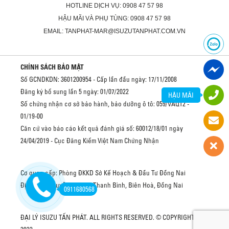
HOTLINE DỊCH VỤ: 0908 47 57 98
HẬU MÃI VÀ PHỤ TÙNG: 0908 47 57 98
EMAIL: TANPHAT-MAR@ISUZUTANPHAT.COM.VN
CHÍNH SÁCH BẢO MẬT
Số GCNDKDN: 3601200954 - Cấp lần đầu ngày: 17/11/2008
Đăng ký bổ sung lần 5 ngày: 01/07/2022
HẬU MÃI
Số chứng nhận cơ sở bảo hành, bảo dưỡng ô tô: 059/VAQ12 -
01/19-00
Căn cứ vào báo cáo kết quả đánh giá số: 60012/18/01 ngày
24/04/2019 - Cục Đăng Kiểm Việt Nam Chứng Nhận
Cơ quan cấp: Phòng ĐKKD Sở Kế Hoạch & Đầu Tư Đồng Nai
Địa chỉ: 2 Nguyễn Văn Trị, Thanh Bình, Biên Hoà, Đồng Nai
0911680568
ĐẠI LÝ ISUZU TẤN PHÁT. ALL RIGHTS RESERVED. © COPYRIGHT