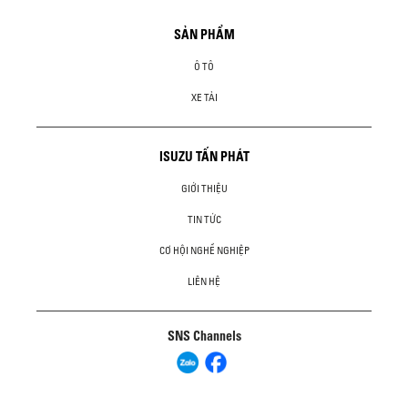
SẢN PHẨM
Ô TÔ
XE TẢI
ISUZU TẤN PHÁT
GIỚI THIỆU
TIN TỨC
CƠ HỘI NGHỀ NGHIỆP
LIÊN HỆ
SNS Channels