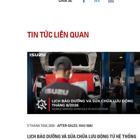
CHIA SẺ
TIN TỨC LIÊN QUAN
5 THÁNG TÁM, 2026
-
AFTER-SALES
,
HAU-MAI
LỊCH BẢO DƯỠNG VÀ SỬA CHỮA LƯU ĐỘNG TỪ HỆ THỐNG