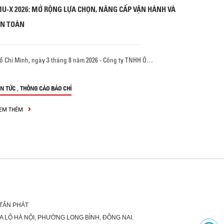
U-X 2026: MỞ RỘNG LỰA CHỌN, NÂNG CẤP VẬN HÀNH VÀ
N TOÀN
ồ Chí Minh, ngày 3 tháng 8 năm 2026 - Công ty TNHH Ô…
,
IN TỨC
THÔNG CÁO BÁO CHÍ
EM THÊM
 TẤN PHÁT
XA LỘ HÀ NỘI, PHƯỜNG LONG BÌNH, ĐỒNG NAI.