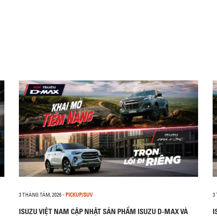
3 THÁNG TÁM, 2026
-
PICKUP/SUV
3
ISUZU VIỆT NAM CẬP NHẬT SẢN PHẨM ISUZU D-MAX VÀ
I