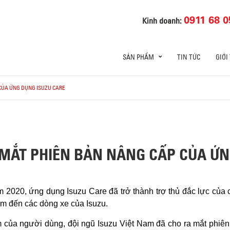
0911 68 0
Kinh doanh:
SẢN PHẨM
TIN TỨC
GIỚI
 CỦA ỨNG DỤNG ISUZU CARE
 MẮT PHIÊN BẢN NÂNG CẤP CỦA ỨN
ăm 2020, ứng dụng Isuzu Care đã trở thành trợ thủ đắc lực của
m đến các dòng xe của Isuzu.​
iệm của người dùng, đội ngũ Isuzu Việt Nam đã cho ra mắt phiê