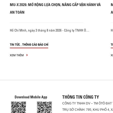
MU-X 2026: MỞ RỘNG LỰA CHỌN, NÂNG CẤP VẬN HÀNH VÀ
M
AN TOÀN
A
Hồ Chí Minh, ngày 3 tháng 8 năm 2026 - Công ty TNHH Ô…
H
,
TIN TỨC
THÔNG CÁO BÁO CHÍ
T
XEM THÊM
X
THÔNG TIN CÔNG TY
Download Mobile App
CÔNG TY TNHH DV – TM ÔTÔ ĐẠT
TRỤ SỞ CHÍNH: 795, KHU PHỐ 4, 