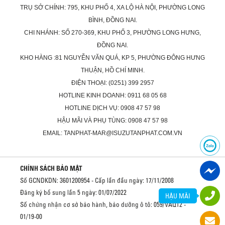
TRỤ SỞ CHÍNH: 795, KHU PHỐ 4, XA LỘ HÀ NỘI, PHƯỜNG LONG
BÌNH, ĐỒNG NAI.
CHI NHÁNH: SỐ 270-369, KHU PHỐ 3, PHƯỜNG LONG HƯNG,
ĐỒNG NAI.
KHO HÀNG :81 NGUYỄN VĂN QUÁ, KP 5, PHƯỜNG ĐÔNG HƯNG
THUẬN, HỒ CHÍ MINH.
ĐIỆN THOẠI: (0251) 399 2957
HOTLINE KINH DOANH: 0911 68 05 68
HOTLINE DỊCH VỤ: 0908 47 57 98
HẬU MÃI VÀ PHỤ TÙNG: 0908 47 57 98
EMAIL: TANPHAT-MAR@ISUZUTANPHAT.COM.VN
CHÍNH SÁCH BẢO MẬT
Số GCNDKDN: 3601200954 - Cấp lần đầu ngày: 17/11/2008
Đăng ký bổ sung lần 5 ngày: 01/07/2022
HẬU MÃI
Số chứng nhận cơ sở bảo hành, bảo dưỡng ô tô: 059/VAQ12 -
01/19-00