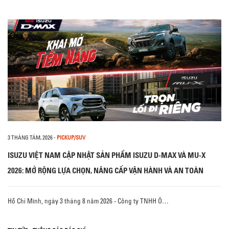
3 THÁNG TÁM, 2026
-
PICKUP/SUV
ISUZU VIỆT NAM CẬP NHẬT SẢN PHẨM ISUZU D-MAX VÀ MU-X
2026: MỞ RỘNG LỰA CHỌN, NÂNG CẤP VẬN HÀNH VÀ AN TOÀN
Hồ Chí Minh, ngày 3 tháng 8 năm 2026 - Công ty TNHH Ô…