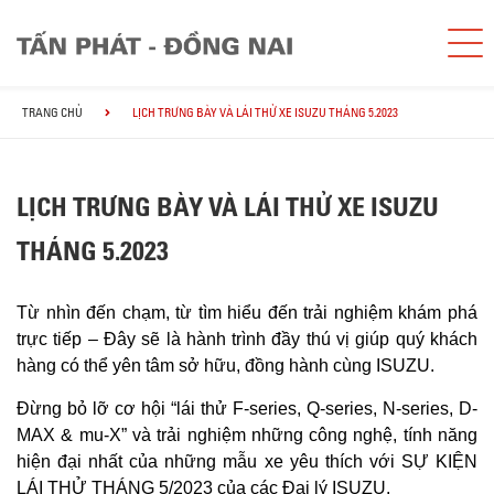
TRANG CHỦ
LỊCH TRƯNG BÀY VÀ LÁI THỬ XE ISUZU THÁNG 5.2023
LỊCH TRƯNG BÀY VÀ LÁI THỬ XE ISUZU
THÁNG 5.2023
Từ nhìn đến chạm, từ tìm hiểu đến trải nghiệm khám phá
trực tiếp – Đây sẽ là hành trình đầy thú vị giúp quý khách
hàng có thể yên tâm sở hữu, đồng hành cùng ISUZU.
Đừng bỏ lỡ cơ hội “lái thử F-series, Q-series, N-series, D-
MAX & mu-X” và trải nghiệm những công nghệ, tính năng
hiện đại nhất của những mẫu xe yêu thích với SỰ KIỆN
LÁI THỬ THÁNG 5/2023 của các Đại lý ISUZU.