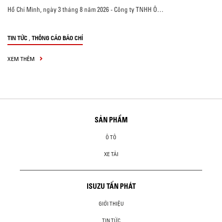
Hồ Chí Minh, ngày 3 tháng 8 năm 2026 - Công ty TNHH Ô…
,
TIN TỨC
THÔNG CÁO BÁO CHÍ
XEM THÊM
SẢN PHẨM
Ô TÔ
XE TẢI
ISUZU TẤN PHÁT
GIỚI THIỆU
TIN TỨC