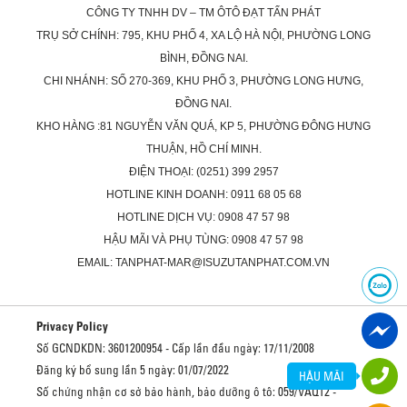
CÔNG TY TNHH DV – TM ÔTÔ ĐẠT TẤN PHÁT
TRỤ SỞ CHÍNH: 795, KHU PHỐ 4, XA LỘ HÀ NỘI, PHƯỜNG LONG
BÌNH, ĐỒNG NAI.
CHI NHÁNH: SỐ 270-369, KHU PHỐ 3, PHƯỜNG LONG HƯNG,
ĐỒNG NAI.
KHO HÀNG :81 NGUYỄN VĂN QUÁ, KP 5, PHƯỜNG ĐÔNG HƯNG
THUẬN, HỒ CHÍ MINH.
ĐIỆN THOẠI: (0251) 399 2957
HOTLINE KINH DOANH: 0911 68 05 68
HOTLINE DỊCH VỤ: 0908 47 57 98
HẬU MÃI VÀ PHỤ TÙNG: 0908 47 57 98
EMAIL: TANPHAT-MAR@ISUZUTANPHAT.COM.VN
Privacy Policy
Số GCNDKDN: 3601200954 - Cấp lần đầu ngày: 17/11/2008
Đăng ký bổ sung lần 5 ngày: 01/07/2022
HẬU MÃI
Số chứng nhận cơ sở bảo hành, bảo dưỡng ô tô: 059/VAQ12 -