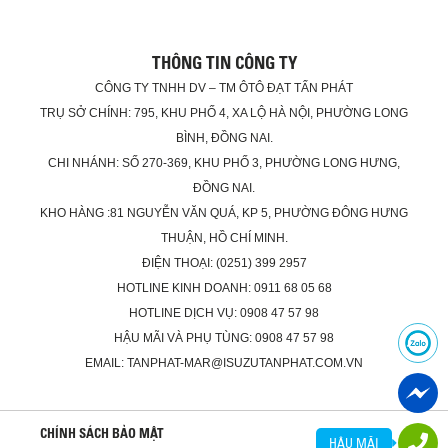
THÔNG TIN CÔNG TY
CÔNG TY TNHH DV – TM ÔTÔ ĐẠT TẤN PHÁT
TRỤ SỞ CHÍNH: 795, KHU PHỐ 4, XA LỘ HÀ NỘI, PHƯỜNG LONG
BÌNH, ĐỒNG NAI.
CHI NHÁNH: SỐ 270-369, KHU PHỐ 3, PHƯỜNG LONG HƯNG,
ĐỒNG NAI.
KHO HÀNG :81 NGUYỄN VĂN QUÁ, KP 5, PHƯỜNG ĐÔNG HƯNG
THUẬN, HỒ CHÍ MINH.
ĐIỆN THOẠI: (0251) 399 2957
HOTLINE KINH DOANH: 0911 68 05 68
HOTLINE DỊCH VỤ: 0908 47 57 98
HẬU MÃI VÀ PHỤ TÙNG: 0908 47 57 98
EMAIL: TANPHAT-MAR@ISUZUTANPHAT.COM.VN
CHÍNH SÁCH BẢO MẬT
HẬU MÃI