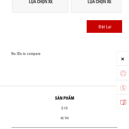
LỰA CHỌN XE
LỰA CHỌN XE
Đặt Lại
No IDs to compare
SẢN PHẨM
Ô TÔ
XE TẢI