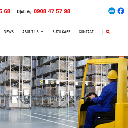
5 68
0908 47 57 98
Dịch Vụ:
NEWS
ABOUT US
ISUZU CARE
CONTACT
|