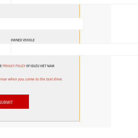
OWNED VEHICLE
HE
PRIVACY POLICY
OF ISUZU VIET NAM
cense when you come to the test drive.