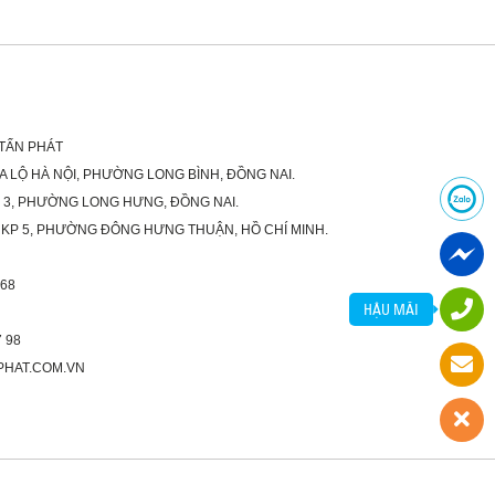
 TẤN PHÁT
XA LỘ HÀ NỘI, PHƯỜNG LONG BÌNH, ĐỒNG NAI.
Ố 3, PHƯỜNG LONG HƯNG, ĐỒNG NAI.
 KP 5, PHƯỜNG ĐÔNG HƯNG THUẬN, HỒ CHÍ MINH.
 68
HẬU MÃI
 98
PHAT.COM.VN