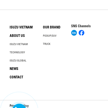
SNS Channels
ISUZU VIETNAM
OUR BRAND
ABOUT US
PICKUP/SUV
TRUCK
ISUZU VIETNAM
TECHNOLOGY
ISUZU GLOBAL
NEWS
CONTACT
Privacy Policy