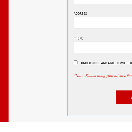
ADDRESS
PHONE
I UNDERSTOOD AND AGREED WITH T
*Note: Please bring your driver's li