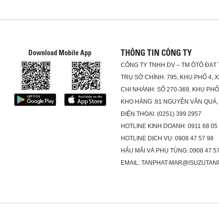
THÔNG TIN CÔNG TY
Download Mobile App
CÔNG TY TNHH DV – TM ÔTÔ ĐẠT
TRỤ SỞ CHÍNH: 795, KHU PHỐ 4, 
CHI NHÁNH: SỐ 270-369, KHU PH
KHO HÀNG :81 NGUYỄN VĂN QUÁ,
ĐIỆN THOẠI: (0251) 399 2957
HOTLINE KINH DOANH: 0911 68 05
HOTLINE DỊCH VỤ: 0908 47 57 98
HẬU MÃI VÀ PHỤ TÙNG: 0908 47 57
EMAIL: TANPHAT-MAR@ISUZUTAN