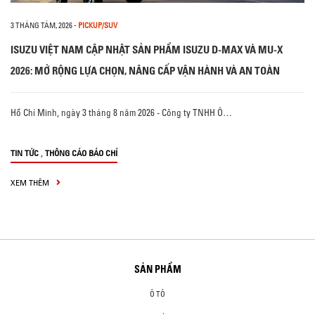
3 THÁNG TÁM, 2026
-
PICKUP/SUV
ISUZU VIỆT NAM CẬP NHẬT SẢN PHẨM ISUZU D-MAX VÀ MU-X
2026: MỞ RỘNG LỰA CHỌN, NÂNG CẤP VẬN HÀNH VÀ AN TOÀN
Hồ Chí Minh, ngày 3 tháng 8 năm 2026 - Công ty TNHH Ô…
,
TIN TỨC
THÔNG CÁO BÁO CHÍ
XEM THÊM
SẢN PHẨM
Ô TÔ