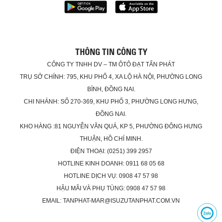
THÔNG TIN CÔNG TY
CÔNG TY TNHH DV – TM ÔTÔ ĐẠT TẤN PHÁT
TRỤ SỞ CHÍNH: 795, KHU PHỐ 4, XA LỘ HÀ NỘI, PHƯỜNG LONG
BÌNH, ĐỒNG NAI.
CHI NHÁNH: SỐ 270-369, KHU PHỐ 3, PHƯỜNG LONG HƯNG,
ĐỒNG NAI.
KHO HÀNG :81 NGUYỄN VĂN QUÁ, KP 5, PHƯỜNG ĐÔNG HƯNG
THUẬN, HỒ CHÍ MINH.
ĐIỆN THOẠI: (0251) 399 2957
HOTLINE KINH DOANH: 0911 68 05 68
HOTLINE DỊCH VỤ: 0908 47 57 98
HẬU MÃI VÀ PHỤ TÙNG: 0908 47 57 98
EMAIL: TANPHAT-MAR@ISUZUTANPHAT.COM.VN