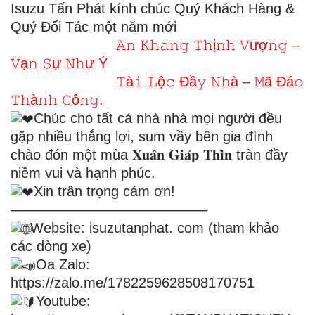
Isuzu Tấn Phát kính chúc Quý Khách Hàng &
Quý Đối Tác một năm mới
𝙰𝚗 𝙺𝚑𝚊𝚗𝚐 𝚃𝚑ị𝚗𝚑 𝚅ượ𝚗𝚐 –
𝚅ạ𝚗 𝚂ự 𝙽𝚑ư Ý
𝚃à𝚒 𝙻ộ𝚌 Đầ𝚢 𝙽𝚑à – 𝙼ã Đá𝚘
𝚃𝚑à𝚗𝚑 𝙲ô𝚗𝚐.
Chúc cho tất cả nhà nhà mọi người đều
gặp nhiều thắng lợi, sum vầy bên gia đình
chào đón một mùa 𝐗𝐮𝐚̂𝐧 𝐆𝐢𝐚́𝐩 𝐓𝐡𝐢̀𝐧 tràn đầy
niềm vui và hạnh phúc.
Xin trân trọng cảm ơn!
——————————————
Website: isuzutanphat. com (tham khảo
các dòng xe)
Oa Zalo:
https://zalo.me/1782259628508170751
Youtube: