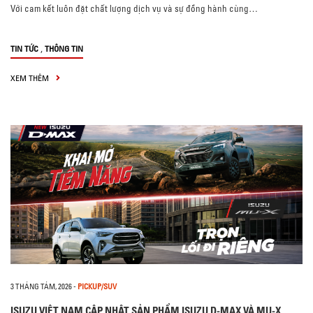
Với cam kết luôn đặt chất lượng dịch vụ và sự đồng hành cùng…
,
TIN TỨC
THÔNG TIN
XEM THÊM
3 THÁNG TÁM, 2026
-
PICKUP/SUV
ISUZU VIỆT NAM CẬP NHẬT SẢN PHẨM ISUZU D-MAX VÀ MU-X