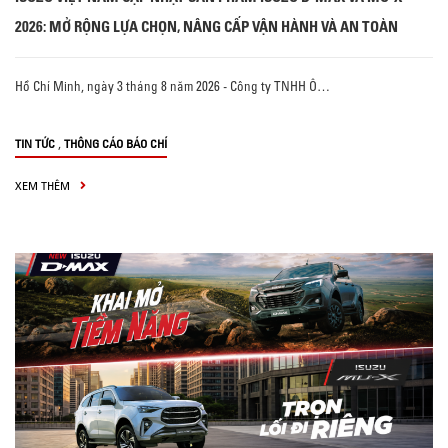
2026: MỞ RỘNG LỰA CHỌN, NÂNG CẤP VẬN HÀNH VÀ AN TOÀN
Hồ Chí Minh, ngày 3 tháng 8 năm 2026 - Công ty TNHH Ô…
,
TIN TỨC
THÔNG CÁO BÁO CHÍ
XEM THÊM