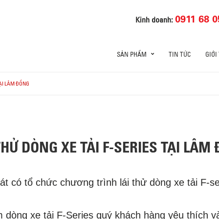
0911 68 0
Kinh doanh:
SẢN PHẨM
TIN TỨC
GIỚI
TẠI LÂM ĐỒNG
HỬ DÒNG XE TẢI F-SERIES TẠI LÂM
t có tổ chức chương trình lái thử dòng xe tải F-s
m dòng xe tải F-Series quý khách hàng yêu thích và