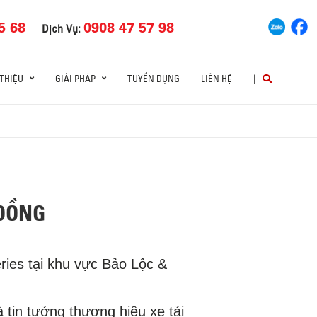
5 68
0908 47 57 98
Dịch Vụ:
 THIỆU
GIẢI PHÁP
TUYỂN DỤNG
LIÊN HỆ
|
 ĐỒNG
eries tại khu vực Bảo Lộc &
 tin tưởng thương hiệu xe tải