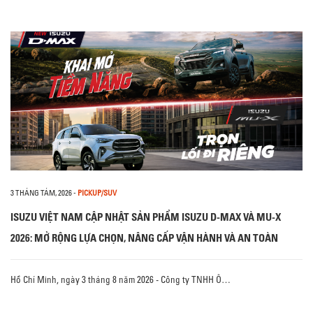
3 THÁNG TÁM, 2026
-
PICKUP/SUV
ISUZU VIỆT NAM CẬP NHẬT SẢN PHẨM ISUZU D-MAX VÀ MU-X
2026: MỞ RỘNG LỰA CHỌN, NÂNG CẤP VẬN HÀNH VÀ AN TOÀN
Hồ Chí Minh, ngày 3 tháng 8 năm 2026 - Công ty TNHH Ô…