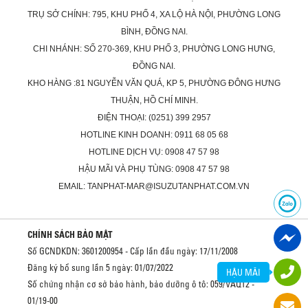
TRỤ SỞ CHÍNH: 795, KHU PHỐ 4, XA LỘ HÀ NỘI, PHƯỜNG LONG
BÌNH, ĐỒNG NAI.
CHI NHÁNH: SỐ 270-369, KHU PHỐ 3, PHƯỜNG LONG HƯNG,
ĐỒNG NAI.
KHO HÀNG :81 NGUYỄN VĂN QUÁ, KP 5, PHƯỜNG ĐÔNG HƯNG
THUẬN, HỒ CHÍ MINH.
ĐIỆN THOẠI: (0251) 399 2957
HOTLINE KINH DOANH: 0911 68 05 68
HOTLINE DỊCH VỤ: 0908 47 57 98
HẬU MÃI VÀ PHỤ TÙNG: 0908 47 57 98
EMAIL: TANPHAT-MAR@ISUZUTANPHAT.COM.VN
CHÍNH SÁCH BẢO MẬT
Số GCNDKDN: 3601200954 - Cấp lần đầu ngày: 17/11/2008
Đăng ký bổ sung lần 5 ngày: 01/07/2022
HẬU MÃI
Số chứng nhận cơ sở bảo hành, bảo dưỡng ô tô: 059/VAQ12 -
01/19-00