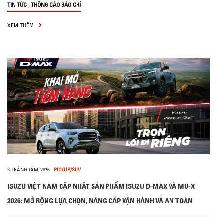
,
TIN TỨC
THÔNG CÁO BÁO CHÍ
XEM THÊM
3 THÁNG TÁM, 2026
-
PICKUP/SUV
ISUZU VIỆT NAM CẬP NHẬT SẢN PHẨM ISUZU D-MAX VÀ MU-X
2026: MỞ RỘNG LỰA CHỌN, NÂNG CẤP VẬN HÀNH VÀ AN TOÀN