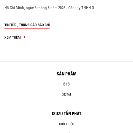
Hồ Chí Minh, ngày 3 tháng 8 năm 2026 - Công ty TNHH Ô…
,
TIN TỨC
THÔNG CÁO BÁO CHÍ
XEM THÊM
SẢN PHẨM
Ô TÔ
XE TẢI
ISUZU TẤN PHÁT
GIỚI THIỆU