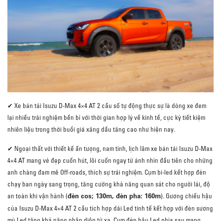
✔ Xe bán tải Isuzu D-Max 4×4 AT 2 cầu số tự động thực sự là dòng xe đem
lại nhiều trải nghiệm bền bỉ với thời gian hợp lý về kinh tế, cực kỳ tiết kiệm
nhiên liệu trong thời buổi giá xăng dầu tăng cao như hiện nay.
✔ Ngoại thất với thiết kế ấn tượng, nam tính, lịch lãm xe bán tải Isuzu D-Max
4×4 AT mang vẻ đẹp cuốn hút, lôi cuốn ngay từ ánh nhìn đầu tiên cho những
anh chàng đam mê Off-roads, thích sự trải nghiệm. Cụm bi-led kết hợp đèn
chạy ban ngày sang trọng, tăng cường khả năng quan sát cho người lái, độ
đèn cos; 130m, đèn pha: 160m
an toàn khi vận hành (
). Gương chiếu hậu
của Isuzu D-Max 4×4 AT 2 cầu tích hợp dải Led tinh tế kết hợp với đèn sương
mù Led tăng khả năng nhận diện từ xa. Cụm đèn hậu Led phía sau mang