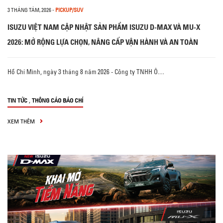
3 THÁNG TÁM, 2026
-
PICKUP/SUV
ISUZU VIỆT NAM CẬP NHẬT SẢN PHẨM ISUZU D-MAX VÀ MU-X
2026: MỞ RỘNG LỰA CHỌN, NÂNG CẤP VẬN HÀNH VÀ AN TOÀN
Hồ Chí Minh, ngày 3 tháng 8 năm 2026 - Công ty TNHH Ô…
,
TIN TỨC
THÔNG CÁO BÁO CHÍ
XEM THÊM