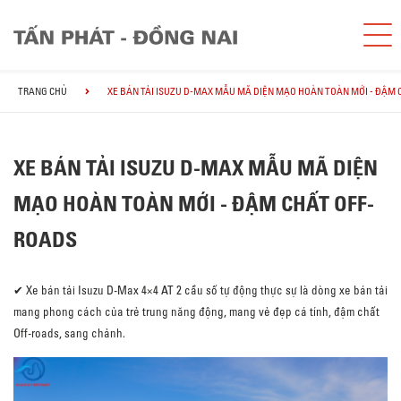
TRANG CHỦ
XE BÁN TẢI ISUZU D-MAX MẪU MÃ DIỆN MẠO HOÀN TOÀN MỚI - ĐẬM 
XE BÁN TẢI ISUZU D-MAX MẪU MÃ DIỆN
MẠO HOÀN TOÀN MỚI - ĐẬM CHẤT OFF-
ROADS
✔ Xe bán tải Isuzu D-Max 4×4 AT 2 cầu số tự động thực sự là dòng xe bán tải
mang phong cách của trẻ trung năng động, mang vẻ đẹp cá tính, đậm chất
Off-roads, sang chảnh.