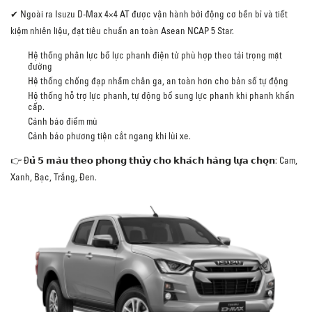
✔ Ngoài ra Isuzu D-Max 4×4 AT được vận hành bởi động cơ bền bỉ và tiết
kiệm nhiên liệu, đạt tiêu chuẩn an toàn Asean NCAP 5 Star.
Hệ thống phân lực bổ lực phanh điện tử phù hợp theo tải trọng mặt
đường
Hệ thống chống đạp nhầm chân ga, an toàn hơn cho bản số tự động
Hệ thống hỗ trợ lực phanh, tự động bổ sung lực phanh khi phanh khẩn
cấp.
Cảnh báo điểm mù
Cảnh báo phương tiện cắt ngang khi lùi xe.
👉 Đ𝘂̉ 𝟱 𝗺𝗮̀𝘂 𝘁𝗵𝗲𝗼 𝗽𝗵𝗼𝗻𝗴 𝘁𝗵𝘂̉𝘆 𝗰𝗵𝗼 𝗸𝗵𝗮́𝗰𝗵 𝗵𝗮̀𝗻𝗴 𝗹𝘂̛̣𝗮 𝗰𝗵𝗼̣𝗻: Cam,
Xanh, Bạc, Trắng, Đen.