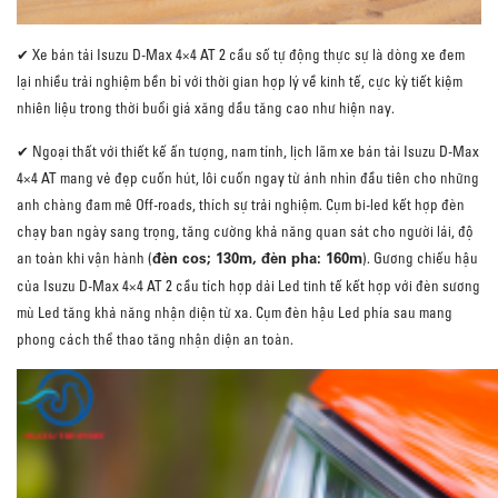
✔ Xe bán tải Isuzu D-Max 4×4 AT 2 cầu số tự động thực sự là dòng xe đem
lại nhiều trải nghiệm bền bỉ với thời gian hợp lý về kinh tế, cực kỳ tiết kiệm
nhiên liệu trong thời buổi giá xăng dầu tăng cao như hiện nay.
✔ Ngoại thất với thiết kế ấn tượng, nam tính, lịch lãm xe bán tải Isuzu D-Max
4×4 AT mang vẻ đẹp cuốn hút, lôi cuốn ngay từ ánh nhìn đầu tiên cho những
anh chàng đam mê Off-roads, thích sự trải nghiệm. Cụm bi-led kết hợp đèn
chạy ban ngày sang trọng, tăng cường khả năng quan sát cho người lái, độ
đèn cos; 130m, đèn pha: 160m
an toàn khi vận hành (
). Gương chiếu hậu
của Isuzu D-Max 4×4 AT 2 cầu tích hợp dải Led tinh tế kết hợp với đèn sương
mù Led tăng khả năng nhận diện từ xa. Cụm đèn hậu Led phía sau mang
phong cách thể thao tăng nhận diện an toàn.