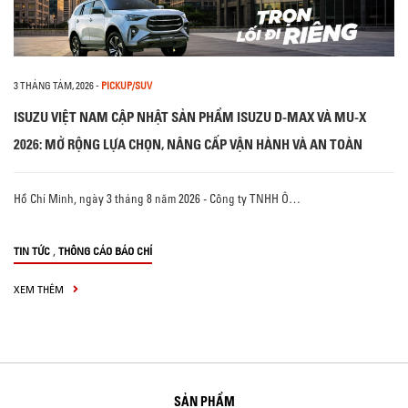
3 THÁNG TÁM, 2026
-
PICKUP/SUV
ISUZU VIỆT NAM CẬP NHẬT SẢN PHẨM ISUZU D-MAX VÀ MU-X
2026: MỞ RỘNG LỰA CHỌN, NÂNG CẤP VẬN HÀNH VÀ AN TOÀN
Hồ Chí Minh, ngày 3 tháng 8 năm 2026 - Công ty TNHH Ô…
,
TIN TỨC
THÔNG CÁO BÁO CHÍ
XEM THÊM
SẢN PHẨM