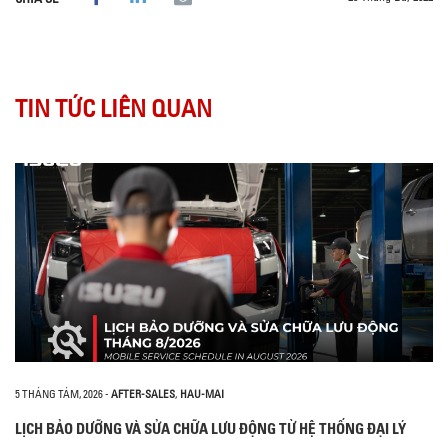
TIN TỨC LIÊN QUAN
5 THÁNG TÁM, 2026
-
AFTER-SALES
,
HAU-MAI
LỊCH BẢO DƯỠNG VÀ SỬA CHỮA LƯU ĐỘNG TỪ HỆ THỐNG ĐẠI LÝ