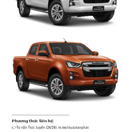
———————————————
𝗣𝗵𝘂̛𝗼̛𝗻𝗴 𝘁𝗵𝘂̛́𝗰 𝗹𝗶𝗲̂𝗻 𝗵𝗲̣̂:
👉Tư vấn Trực tuyến (24/24): m.me/isuzutanphat