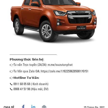
———————————————
𝗣𝗵𝘂̛𝗼̛𝗻𝗴 𝘁𝗵𝘂̛́𝗰 𝗹𝗶𝗲̂𝗻 𝗵𝗲̣̂:
👉Tư vấn Trực tuyến (24/24): m.me/isuzutanphat
👉Tư Vấn qua Zalo OA: https://zalo.me/1782259628508170751
👉𝗛𝗼𝘁𝗹𝗶𝗻𝗲 𝗧𝘂̛ 𝗩𝗮̂́𝗻:
📞 0911 68 05 68 ( Kinh doanh)
📞 0908 47 57 98 (Hậu mãi, DV)
25 Tháng Ba, 2022
CHIA SẺ