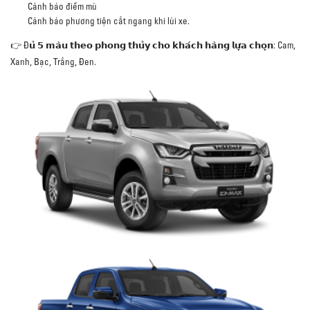
Cảnh báo điểm mù
Cảnh báo phương tiện cắt ngang khi lùi xe.
👉 Đ𝘂̉ 𝟱 𝗺𝗮̀𝘂 𝘁𝗵𝗲𝗼 𝗽𝗵𝗼𝗻𝗴 𝘁𝗵𝘂̉𝘆 𝗰𝗵𝗼 𝗸𝗵𝗮́𝗰𝗵 𝗵𝗮̀𝗻𝗴 𝗹𝘂̛̣𝗮 𝗰𝗵𝗼̣𝗻: Cam,
Xanh, Bạc, Trắng, Đen.