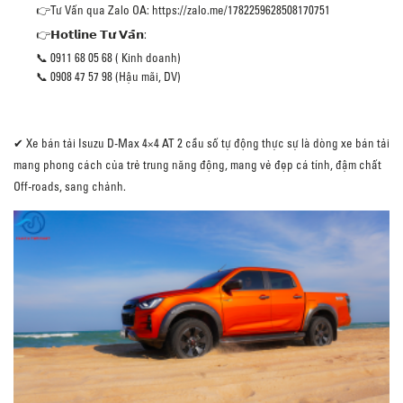
👉Tư Vấn qua Zalo OA: https://zalo.me/1782259628508170751
👉𝗛𝗼𝘁𝗹𝗶𝗻𝗲 𝗧𝘂̛ 𝗩𝗮̂́𝗻:
📞 0911 68 05 68 ( Kinh doanh)
📞 0908 47 57 98 (Hậu mãi, DV)
✔ Xe bán tải Isuzu D-Max 4×4 AT 2 cầu số tự động thực sự là dòng xe bán tải
mang phong cách của trẻ trung năng động, mang vẻ đẹp cá tính, đậm chất
Off-roads, sang chảnh.