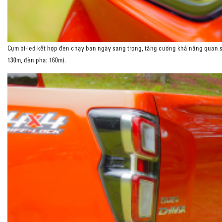
Cụm bi-led kết hợp đèn chạy ban ngày sang trọng, tăng cường khả năng quan sát
130m, đèn pha: 160m).