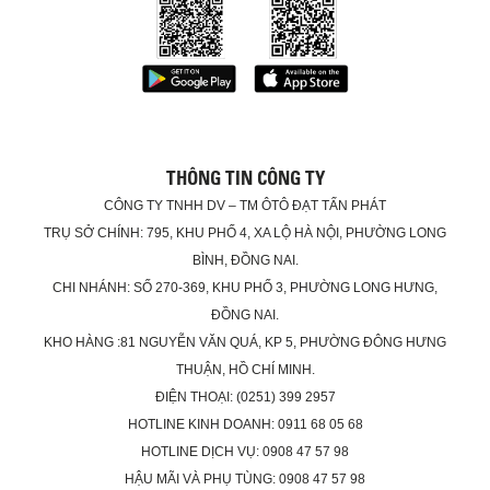
THÔNG TIN CÔNG TY
CÔNG TY TNHH DV – TM ÔTÔ ĐẠT TẤN PHÁT
TRỤ SỞ CHÍNH: 795, KHU PHỐ 4, XA LỘ HÀ NỘI, PHƯỜNG LONG
BÌNH, ĐỒNG NAI.
CHI NHÁNH: SỐ 270-369, KHU PHỐ 3, PHƯỜNG LONG HƯNG,
ĐỒNG NAI.
KHO HÀNG :81 NGUYỄN VĂN QUÁ, KP 5, PHƯỜNG ĐÔNG HƯNG
THUẬN, HỒ CHÍ MINH.
ĐIỆN THOẠI: (0251) 399 2957
HOTLINE KINH DOANH: 0911 68 05 68
HOTLINE DỊCH VỤ: 0908 47 57 98
HẬU MÃI VÀ PHỤ TÙNG: 0908 47 57 98