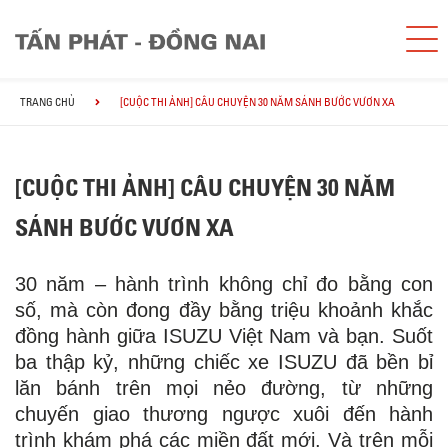
TRANG CHỦ
[CUỘC THI ẢNH] CÂU CHUYỆN 30 NĂM SÁNH BƯỚC VƯƠN XA
[CUỘC THI ẢNH] CÂU CHUYỆN 30 NĂM
SÁNH BƯỚC VƯƠN XA
30 năm – hành trình không chỉ đo bằng con
số, mà còn đong đầy bằng triệu khoảnh khắc
đồng hành giữa ISUZU Việt Nam và bạn. Suốt
ba thập kỷ, những chiếc xe ISUZU đã bền bỉ
lăn bánh trên mọi nẻo đường, từ những
chuyến giao thương ngược xuôi đến hành
trình khám phá các miền đất mới. Và trên mỗi