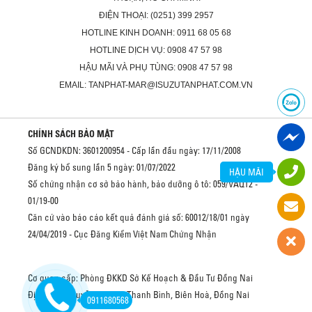
ĐIỆN THOẠI: (0251) 399 2957
HOTLINE KINH DOANH: 0911 68 05 68
HOTLINE DỊCH VỤ: 0908 47 57 98
HẬU MÃI VÀ PHỤ TÙNG: 0908 47 57 98
EMAIL: TANPHAT-MAR@ISUZUTANPHAT.COM.VN
CHÍNH SÁCH BẢO MẬT
Số GCNDKDN: 3601200954 - Cấp lần đầu ngày: 17/11/2008
Đăng ký bổ sung lần 5 ngày: 01/07/2022
HẬU MÃI
Số chứng nhận cơ sở bảo hành, bảo dưỡng ô tô: 059/VAQ12 -
01/19-00
Căn cứ vào báo cáo kết quả đánh giá số: 60012/18/01 ngày
24/04/2019 - Cục Đăng Kiểm Việt Nam Chứng Nhận
Cơ quan cấp: Phòng ĐKKD Sở Kế Hoạch & Đầu Tư Đồng Nai
Địa chỉ: 2 Nguyễn Văn Trị, Thanh Bình, Biên Hoà, Đồng Nai
0911680568