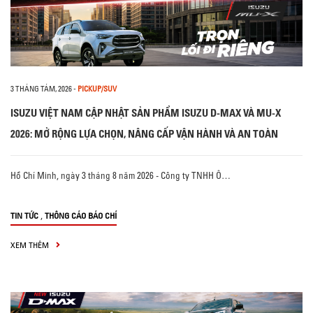
3 THÁNG TÁM, 2026
-
PICKUP/SUV
ISUZU VIỆT NAM CẬP NHẬT SẢN PHẨM ISUZU D-MAX VÀ MU-X
2026: MỞ RỘNG LỰA CHỌN, NÂNG CẤP VẬN HÀNH VÀ AN TOÀN
Hồ Chí Minh, ngày 3 tháng 8 năm 2026 - Công ty TNHH Ô…
,
TIN TỨC
THÔNG CÁO BÁO CHÍ
XEM THÊM