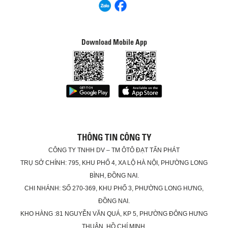
Download Mobile App
THÔNG TIN CÔNG TY
CÔNG TY TNHH DV – TM ÔTÔ ĐẠT TẤN PHÁT
TRỤ SỞ CHÍNH: 795, KHU PHỐ 4, XA LỘ HÀ NỘI, PHƯỜNG LONG
BÌNH, ĐỒNG NAI.
CHI NHÁNH: SỐ 270-369, KHU PHỐ 3, PHƯỜNG LONG HƯNG,
ĐỒNG NAI.
KHO HÀNG :81 NGUYỄN VĂN QUÁ, KP 5, PHƯỜNG ĐÔNG HƯNG
THUẬN, HỒ CHÍ MINH.