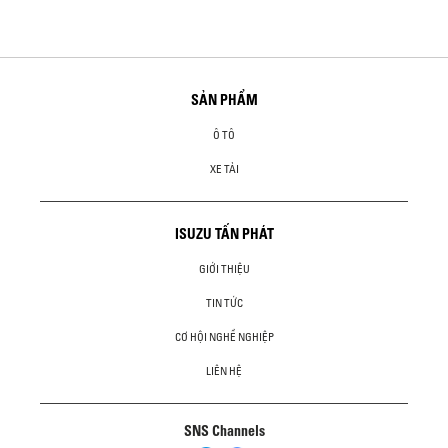
SẢN PHẨM
Ô TÔ
XE TẢI
ISUZU TẤN PHÁT
GIỚI THIỆU
TIN TỨC
CƠ HỘI NGHỀ NGHIỆP
LIÊN HỆ
SNS Channels