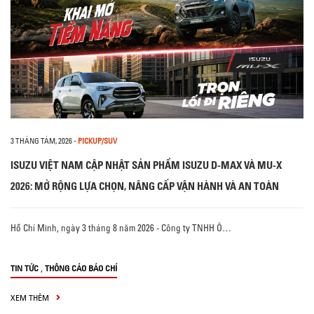
3 THÁNG TÁM, 2026
-
PICKUP/SUV
ISUZU VIỆT NAM CẬP NHẬT SẢN PHẨM ISUZU D-MAX VÀ MU-X
2026: MỞ RỘNG LỰA CHỌN, NÂNG CẤP VẬN HÀNH VÀ AN TOÀN
Hồ Chí Minh, ngày 3 tháng 8 năm 2026 - Công ty TNHH Ô…
,
TIN TỨC
THÔNG CÁO BÁO CHÍ
XEM THÊM