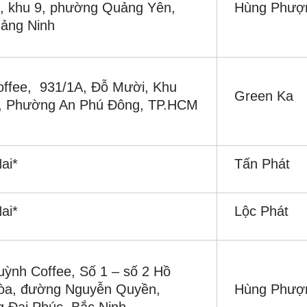
, khu 9, phường Quảng Yên,
Hùng Phượ
uảng Ninh
offee, 931/1A, Đỗ Mười, Khu
Green Ka
, Phường An Phú Đông, TP.HCM
ai*
Tấn Phát
ai*
Lộc Phát
ỳnh Coffee, Số 1 – số 2 Hồ
òa, đường Nguyễn Quyền,
Hùng Phượ
 Đại Phúc, Bắc Ninh