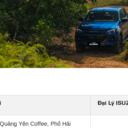
ỉ
Đại Lý ISU
 Quảng Yên Coffee, Phố Hải