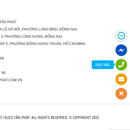
 TẤN PHÁT
XA LỘ HÀ NỘI, PHƯỜNG LONG BÌNH, ĐỒNG NAI.
Ố 3, PHƯỜNG LONG HƯNG, ĐỒNG NAI.
 KP 5, PHƯỜNG ĐÔNG HƯNG THUẬN, HỒ CHÍ MINH.
 68
HẬU MÃI
 98
PHAT.COM.VN
LÝ ISUZU TẤN PHÁT. ALL RIGHTS RESERVED. © COPYRIGHT 2022