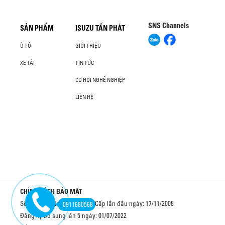
SNS Channels
SẢN PHẨM
ISUZU TẤN PHÁT
Ô TÔ
GIỚI THIỆU
XE TẢI
TIN TỨC
CƠ HỘI NGHỀ NGHIỆP
LIÊN HỆ
CHÍNH SÁCH BẢO MẬT
Số GCNDKDN: 3601200954 - Cấp lần đầu ngày: 17/11/2008
0911680568
Đăng ký bổ sung lần 5 ngày: 01/07/2022