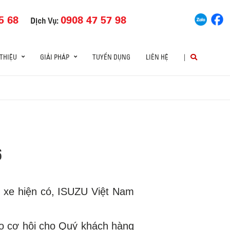
5 68
0908 47 57 98
Dịch Vụ:
 THIỆU
GIẢI PHÁP
TUYỂN DỤNG
LIÊN HỆ
|
6
g xe hiện có, ISUZU Việt Nam
ạo cơ hội cho Quý khách hàng