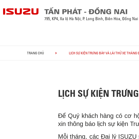
795, KP4, Xa lộ Hà Nội, P. Long Bình, Biên Hòa, Đồng Nai
TRANG CHỦ
LỊCH SỰ KIỆN TRƯNG BÀY VÀ LÁI THỬ XE THÁNG 0
LỊCH SỰ KIỆN TRƯNG 
Để Quý khách hàng có cơ hội
xin thông báo lịch sự kiện T
Mỗi tháng, các Đại lý ISUZU