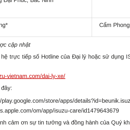
ng*
Cẩm Phong
ược cập nhật
n hệ trực tiếp số Hotline của Đại lý hoặc sử dụng
uzu-vietnam.com/dai-ly-xe/
 đây:
//play.google.com/store/apps/details?id=beunik.is
pps.apple.com/om/app/isuzu-care/id1479643679
nh cảm ơn sự tin tưởng và đồng hành của Quý khá