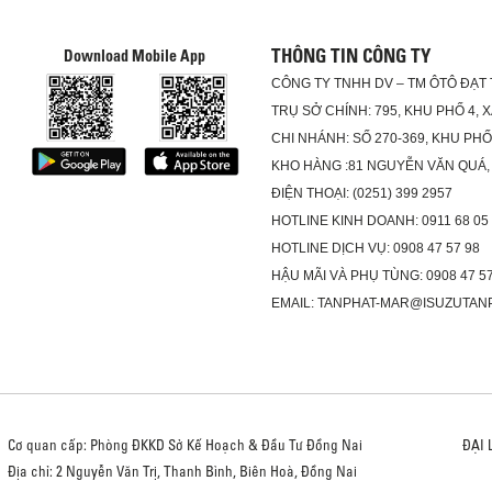
THÔNG TIN CÔNG TY
Download Mobile App
CÔNG TY TNHH DV – TM ÔTÔ ĐẠT
TRỤ SỞ CHÍNH: 795, KHU PHỐ 4, 
CHI NHÁNH: SỐ 270-369, KHU PH
KHO HÀNG :81 NGUYỄN VĂN QUÁ,
ĐIỆN THOẠI: (0251) 399 2957
HOTLINE KINH DOANH: 0911 68 05
HOTLINE DỊCH VỤ: 0908 47 57 98
HẬU MÃI VÀ PHỤ TÙNG: 0908 47 57
EMAIL: TANPHAT-MAR@ISUZUTAN
Cơ quan cấp: Phòng ĐKKD Sở Kế Hoạch & Đầu Tư Đồng Nai
ĐẠI 
Địa chỉ: 2 Nguyễn Văn Trị, Thanh Bình, Biên Hoà, Đồng Nai