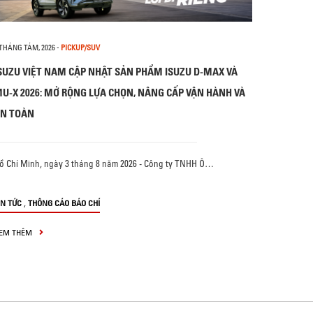
 THÁNG TÁM, 2026
-
PICKUP/SUV
SUZU VIỆT NAM CẬP NHẬT SẢN PHẨM ISUZU D-MAX VÀ
U-X 2026: MỞ RỘNG LỰA CHỌN, NÂNG CẤP VẬN HÀNH VÀ
N TOÀN
ồ Chí Minh, ngày 3 tháng 8 năm 2026 - Công ty TNHH Ô…
,
IN TỨC
THÔNG CÁO BÁO CHÍ
EM THÊM