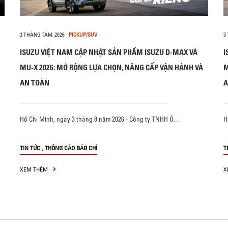
3 THÁNG TÁM, 2026
-
PICKUP/SUV
3
ISUZU VIỆT NAM CẬP NHẬT SẢN PHẨM ISUZU D-MAX VÀ
I
MU-X 2026: MỞ RỘNG LỰA CHỌN, NÂNG CẤP VẬN HÀNH VÀ
M
AN TOÀN
A
Hồ Chí Minh, ngày 3 tháng 8 năm 2026 - Công ty TNHH Ô…
H
,
TIN TỨC
THÔNG CÁO BÁO CHÍ
T
XEM THÊM
X