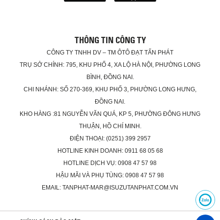
THÔNG TIN CÔNG TY
CÔNG TY TNHH DV – TM ÔTÔ ĐẠT TẤN PHÁT
TRỤ SỞ CHÍNH: 795, KHU PHỐ 4, XA LỘ HÀ NỘI, PHƯỜNG LONG
BÌNH, ĐỒNG NAI.
CHI NHÁNH: SỐ 270-369, KHU PHỐ 3, PHƯỜNG LONG HƯNG,
ĐỒNG NAI.
KHO HÀNG :81 NGUYỄN VĂN QUÁ, KP 5, PHƯỜNG ĐÔNG HƯNG
THUẬN, HỒ CHÍ MINH.
ĐIỆN THOẠI: (0251) 399 2957
HOTLINE KINH DOANH: 0911 68 05 68
HOTLINE DỊCH VỤ: 0908 47 57 98
HẬU MÃI VÀ PHỤ TÙNG: 0908 47 57 98
EMAIL: TANPHAT-MAR@ISUZUTANPHAT.COM.VN