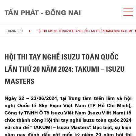
TRANG CHỦ
HỘI THI TAY NGHỀ ISUZU TOÀN QUỐC LẦN THỨ 20 NĂM 2024: TAKUMI –
HỘI THI TAY NGHỀ ISUZU TOÀN QUỐC
LẦN THỨ 20 NĂM 2024: TAKUMI – ISUZU
MASTERS
Ngày 22 – 23/06/2024, tại Trung tâm triển lãm và hội
nghị Quốc tế Sky Expo Việt Nam (TP. Hồ Chí Minh),
Công ty TNHH Ô Tô Isuzu Việt Nam (Isuzu Việt Nam) tổ
chức thành công Hội thi tay nghề Isuzu toàn quốc 2024
với chủ đề “TAKUMI – Isuzu Masters”. Đặc biệt, sự kiện
năm nay đánh dấu cột mốc kỷ niệm 20 năm hội thi