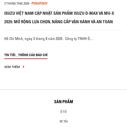
3 THÁNG TÁM, 2026
-
PICKUP/SUV
ISUZU VIỆT NAM CẬP NHẬT SẢN PHẨM ISUZU D-MAX VÀ MU-X
2026: MỞ RỘNG LỰA CHỌN, NÂNG CẤP VẬN HÀNH VÀ AN TOÀN
Hồ Chí Minh, ngày 3 tháng 8 năm 2026 - Công ty TNHH Ô…
,
TIN TỨC
THÔNG CÁO BÁO CHÍ
XEM THÊM
SẢN PHẨM
Ô TÔ
XE TẢI