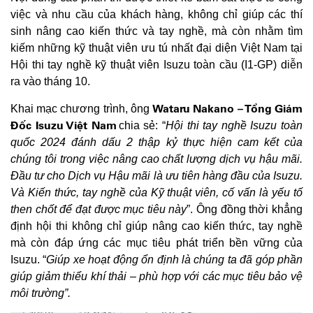
việc và nhu cầu của khách hàng, không chỉ giúp các thí
sinh nâng cao kiến thức và tay nghề, mà còn nhằm tìm
kiếm những kỹ thuật viên ưu tú nhất đại diện Việt Nam tại
Hội thi tay nghề kỹ thuật viên Isuzu toàn cầu (I1-GP) diễn
ra vào tháng 10.
Wataru Nakano – Tổng Giám
Khai mạc chương trình, ông
Đốc Isuzu Việt Nam
chia sẻ: “
Hội thi tay nghề Isuzu toàn
quốc 2024 đánh dấu 2 thập kỷ thực hiện cam kết của
chúng tôi trong việc nâng cao chất lượng dịch vụ hậu mãi.
Đầu tư cho Dịch vụ Hậu mãi là ưu tiên hàng đầu của Isuzu.
Và Kiến thức, tay nghề của Kỹ thuật viên, cố vấn là yếu tố
then chốt để đạt được mục tiêu này
”. Ông đồng thời khẳng
định hội thi không chỉ giúp nâng cao kiến thức, tay nghề
mà còn đáp ứng các mục tiêu phát triển bền vững của
Isuzu. “
Giúp xe hoạt động ổn định là chúng ta đã góp phần
giúp giảm thiểu khí thải – phù hợp với các mục tiêu bảo vệ
môi trườn
g
”.