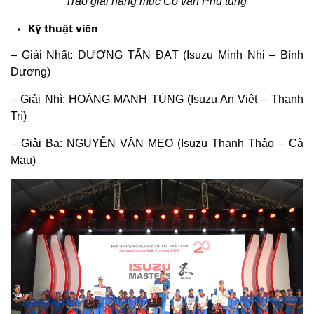
Trao giải hạng mục Cố vấn Phụ tùng
Kỹ thuật viên
– Giải Nhất: DƯƠNG TẤN ĐẠT (Isuzu Minh Nhi – Bình
Dương)
– Giải Nhì: HOÀNG MẠNH TÙNG (Isuzu An Việt – Thanh
Trì)
– Giải Ba: NGUYỄN VĂN MẸO (Isuzu Thanh Thảo – Cà
Mau)