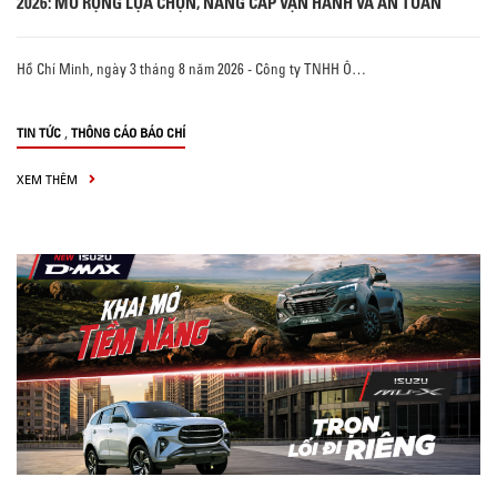
2026: MỞ RỘNG LỰA CHỌN, NÂNG CẤP VẬN HÀNH VÀ AN TOÀN
Hồ Chí Minh, ngày 3 tháng 8 năm 2026 - Công ty TNHH Ô…
,
TIN TỨC
THÔNG CÁO BÁO CHÍ
XEM THÊM