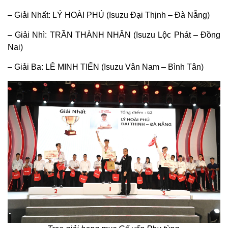
– Giải Nhất: LÝ HOÀI PHÚ (Isuzu Đại Thịnh – Đà Nẵng)​
– Giải Nhì: TRẦN THÀNH NHÂN (Isuzu Lộc Phát – Đồng
Nai)​
– Giải Ba: LÊ MINH TIẾN (Isuzu Vân Nam – Bình Tân)