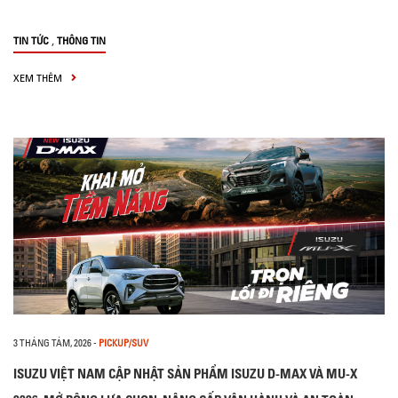
,
TIN TỨC
THÔNG TIN
XEM THÊM
3 THÁNG TÁM, 2026
-
PICKUP/SUV
ISUZU VIỆT NAM CẬP NHẬT SẢN PHẨM ISUZU D-MAX VÀ MU-X