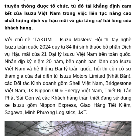
truyền thống được tổ chức, từ đó tái khẳng định cam
kết của Isuzu Việt Nam trong việc liên tục nâng cao
chất lượng dịch vụ hậu mãi và gia tăng sự hài lòng của
khách hàng.
Với chủ đề “TAKUMI – Isuzu Masters”, Hội thi tay nghề
Isuzu toàn quốc 2024 quy tụ 84 thí sinh thuộc bộ phận Dịch
vụ Hậu mãi của 21 Đại lý Isuzu Việt Nam trên toàn quốc.
Nhân dịp kỷ niệm 20 năm, bên cạnh ban lãnh đạo Isuzu
Việt Nam và hệ thống Đại lý toàn quốc, hội thi còn có sự
tham gia của đại diện từ Isuzu Motors Limited (Nhật Bản),
các Đối tác Kinh doanh gồm Shell Việt Nam, Bridgestone
Việt Nam, JX Nippon Oil & Energy Việt Nam, Thiết Bị Tân
Phát Sài Gòn và các Khách hàng thân thiết đang sử dụng
xe Isuzu gồm Nippon Express, Giao Hàng Tiết Kiệm,
Sagawa, Minh Phương Logistics, J&T.