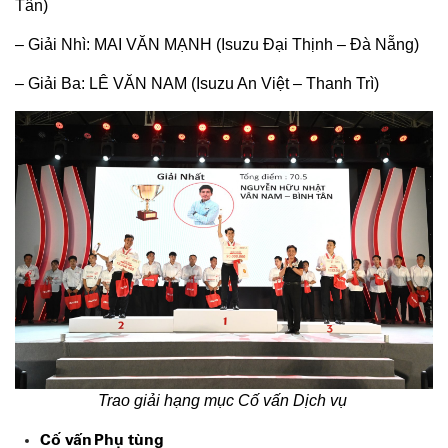
Tân)​
– Giải Nhì: MAI VĂN MẠNH (Isuzu Đại Thịnh – Đà Nẵng)​
– Giải Ba: LÊ VĂN NAM (Isuzu An Việt – Thanh Trì)
Trao giải hạng mục Cố vấn Dịch vụ
Cố vấn
Phụ tùng