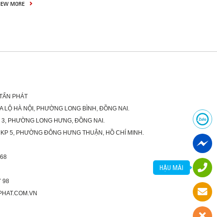
IEW MORE
 TẤN PHÁT
XA LỘ HÀ NỘI, PHƯỜNG LONG BÌNH, ĐỒNG NAI.
Ố 3, PHƯỜNG LONG HƯNG, ĐỒNG NAI.
 KP 5, PHƯỜNG ĐÔNG HƯNG THUẬN, HỒ CHÍ MINH.
 68
HẬU MÃI
 98
PHAT.COM.VN