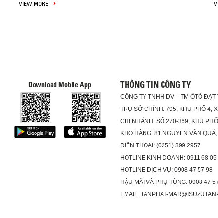
VIEW MORE
V
THÔNG TIN CÔNG TY
Download Mobile App
CÔNG TY TNHH DV – TM ÔTÔ ĐẠT
TRỤ SỞ CHÍNH: 795, KHU PHỐ 4, 
CHI NHÁNH: SỐ 270-369, KHU PH
KHO HÀNG :81 NGUYỄN VĂN QUÁ,
ĐIỆN THOẠI: (0251) 399 2957
HOTLINE KINH DOANH: 0911 68 05
HOTLINE DỊCH VỤ: 0908 47 57 98
HẬU MÃI VÀ PHỤ TÙNG: 0908 47 57
EMAIL: TANPHAT-MAR@ISUZUTAN