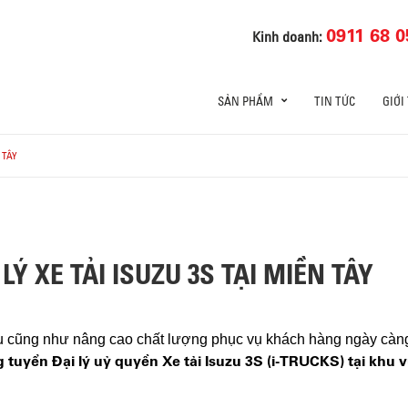
0911 68 0
Kinh doanh:
SẢN PHẨM
TIN TỨC
GIỚI
 TÂY
LÝ XE TẢI ISUZU 3S TẠI MIỀN TÂY
cũng như nâng cao chất lượng phục vụ khách hàng ngày càng 
g tuyển Đại lý uỷ quyền Xe tải Isuzu 3S (i-TRUCKS) tại khu v