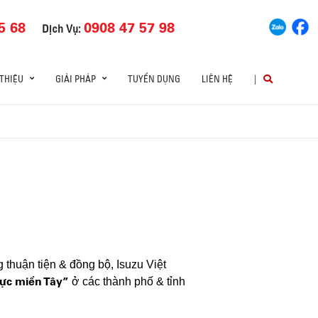
5 68
0908 47 57 98
Dịch Vụ:
 THIỆU
GIẢI PHÁP
TUYỂN DỤNG
LIÊN HỆ
|
thuận tiện & đồng bộ, Isuzu Việt
ực miền Tây”
ở các thành phố & tỉnh