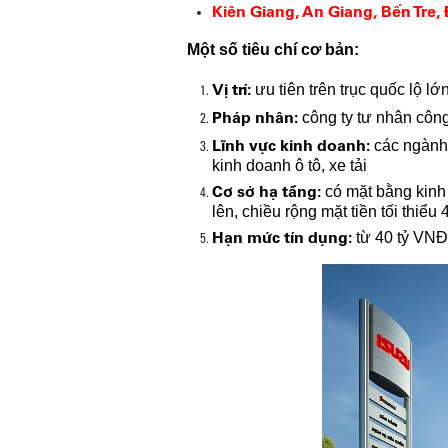
Kiên Giang, An Giang, Bến Tre
Một số tiêu chí cơ bản:
Vị trí:
ưu tiên trên trục quốc lộ lớ
Pháp nhân:
công ty tư nhân công 
Lĩnh vực kinh doanh:
các ngành 
kinh doanh ô tô, xe tải
Cơ sở hạ tầng:
có mặt bằng kinh 
lên, chiều rộng mặt tiền tối thiểu
Hạn mức tín dụng:
từ 40 tỷ VNĐ