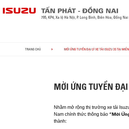
795, KP4, Xa lộ Hà Nội, P. Long Bình, Biên Hòa, Đồng Nai
TRANG CHỦ
MỜI ỨNG TUYỂN ĐẠI LÝ XE TẢI ISUZU 3S TẠI MIỀN
MỜI ỨNG TUYỂN ĐẠI 
Nhằm mở rộng thị trường xe tải Isuzu 
“Mời Ứn
Nam chính thức thông báo
thành: