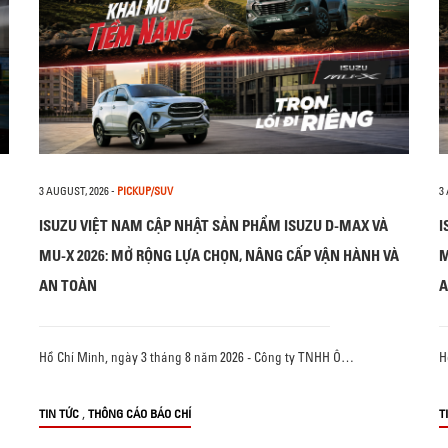
3 AUGUST, 2026
-
PICKUP/SUV
3
ISUZU VIỆT NAM CẬP NHẬT SẢN PHẨM ISUZU D-MAX VÀ
I
MU-X 2026: MỞ RỘNG LỰA CHỌN, NÂNG CẤP VẬN HÀNH VÀ
M
AN TOÀN
A
Hồ Chí Minh, ngày 3 tháng 8 năm 2026 - Công ty TNHH Ô…
H
,
TIN TỨC
THÔNG CÁO BÁO CHÍ
T