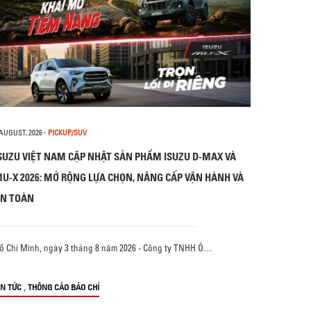
 AUGUST, 2026
-
PICKUP/SUV
SUZU VIỆT NAM CẬP NHẬT SẢN PHẨM ISUZU D-MAX VÀ
U-X 2026: MỞ RỘNG LỰA CHỌN, NÂNG CẤP VẬN HÀNH VÀ
N TOÀN
ồ Chí Minh, ngày 3 tháng 8 năm 2026 - Công ty TNHH Ô…
,
IN TỨC
THÔNG CÁO BÁO CHÍ