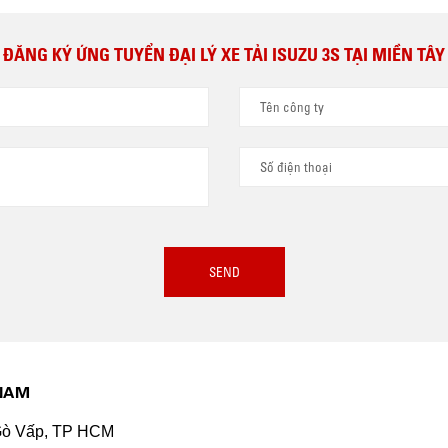
ĐĂNG KÝ ỨNG TUYỂN ĐẠI LÝ XE TẢI ISUZU 3S TẠI MIỀN TÂY
:
 NAM
Gò Vấp, TP HCM