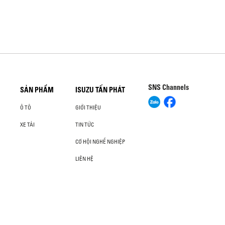
SNS Channels
SẢN PHẨM
ISUZU TẤN PHÁT
Ô TÔ
GIỚI THIỆU
XE TẢI
TIN TỨC
CƠ HỘI NGHỀ NGHIỆP
LIÊN HỆ