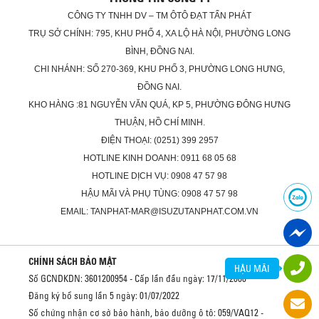
CÔNG TY TNHH DV – TM ÔTÔ ĐẠT TẤN PHÁT
TRỤ SỞ CHÍNH: 795, KHU PHỐ 4, XA LỘ HÀ NỘI, PHƯỜNG LONG
BÌNH, ĐỒNG NAI.
CHI NHÁNH: SỐ 270-369, KHU PHỐ 3, PHƯỜNG LONG HƯNG,
ĐỒNG NAI.
KHO HÀNG :81 NGUYỄN VĂN QUÁ, KP 5, PHƯỜNG ĐÔNG HƯNG
THUẬN, HỒ CHÍ MINH.
ĐIỆN THOẠI: (0251) 399 2957
HOTLINE KINH DOANH: 0911 68 05 68
HOTLINE DỊCH VỤ: 0908 47 57 98
HẬU MÃI VÀ PHỤ TÙNG: 0908 47 57 98
EMAIL: TANPHAT-MAR@ISUZUTANPHAT.COM.VN
CHÍNH SÁCH BẢO MẬT
HẬU MÃI
Số GCNDKDN: 3601200954 - Cấp lần đầu ngày: 17/11/2008
Đăng ký bổ sung lần 5 ngày: 01/07/2022
Số chứng nhận cơ sở bảo hành, bảo dưỡng ô tô: 059/VAQ12 -