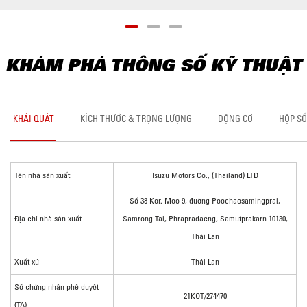
KHÁM PHÁ THÔNG SỐ KỸ THUẬT
KHÁI QUÁT
KÍCH THƯỚC & TRỌNG LƯỢNG
ĐỘNG CƠ
HỘP SỐ
Tên nhà sản xuất
Isuzu Motors Co., (Thailand) LTD
Số 38 Kor. Moo 9, đường Poochaosamingprai,
Địa chỉ nhà sản xuất
Samrong Tai, Phrapradaeng, Samutprakarn 10130,
Thái Lan
Xuất xứ
Thái Lan
Số chứng nhận phê duyệt
21KOT/274470
(TA)