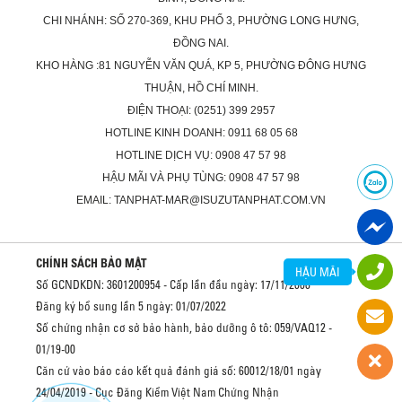
CHI NHÁNH: SỐ 270-369, KHU PHỐ 3, PHƯỜNG LONG HƯNG,
ĐỒNG NAI.
KHO HÀNG :81 NGUYỄN VĂN QUÁ, KP 5, PHƯỜNG ĐÔNG HƯNG
THUẬN, HỒ CHÍ MINH.
ĐIỆN THOẠI: (0251) 399 2957
HOTLINE KINH DOANH: 0911 68 05 68
HOTLINE DỊCH VỤ: 0908 47 57 98
HẬU MÃI VÀ PHỤ TÙNG: 0908 47 57 98
EMAIL: TANPHAT-MAR@ISUZUTANPHAT.COM.VN
CHÍNH SÁCH BẢO MẬT
HẬU MÃI
Số GCNDKDN: 3601200954 - Cấp lần đầu ngày: 17/11/2008
Đăng ký bổ sung lần 5 ngày: 01/07/2022
Số chứng nhận cơ sở bảo hành, bảo dưỡng ô tô: 059/VAQ12 -
01/19-00
Căn cứ vào báo cáo kết quả đánh giá số: 60012/18/01 ngày
24/04/2019 - Cục Đăng Kiểm Việt Nam Chứng Nhận