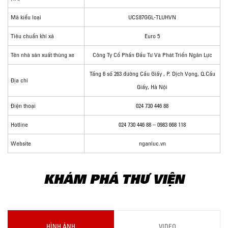
Mã kiểu loại
UCS87GGL-TLUHVN
Tiêu chuẩn khí xả
Euro 5
Tên nhà sản xuất thùng xe
Công Ty Cổ Phần Đầu Tư Và Phát Triển Ngân Lực
Tầng 6 số 263 đường Cầu Giấy , P. Dịch Vọng, Q.Cầu
Địa chỉ
Giấy, Hà Nội
Điện thoại
024 730 446 88
Hotline
024 730 446 88 – 0983 668 118
Website
nganluc.vn
KHÁM PHÁ THƯ VIỆN
HÌNH ẢNH
VIDEO