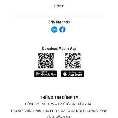
LIÊN HỆ
SNS Channels
Download Mobile App
THÔNG TIN CÔNG TY
CÔNG TY TNHH DV – TM ÔTÔ ĐẠT TẤN PHÁT
TRỤ SỞ CHÍNH: 795, KHU PHỐ 4, XA LỘ HÀ NỘI, PHƯỜNG LONG
BÌNH, ĐỒNG NAI.