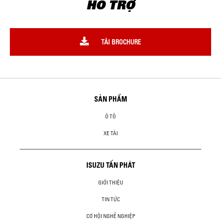
HỖ TRỢ
TẢI BROCHURE
SẢN PHẨM
Ô TÔ
XE TẢI
ISUZU TẤN PHÁT
GIỚI THIỆU
TIN TỨC
CƠ HỘI NGHỀ NGHIỆP