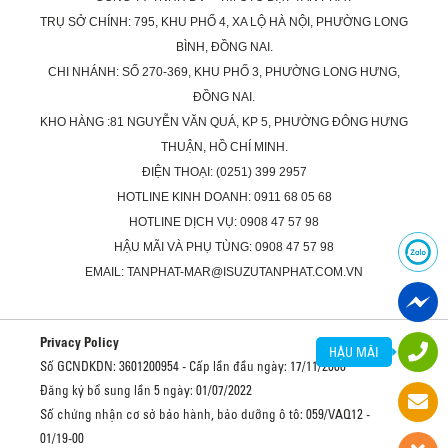
TRỤ SỞ CHÍNH: 795, KHU PHỐ 4, XA LỘ HÀ NỘI, PHƯỜNG LONG
BÌNH, ĐỒNG NAI.
CHI NHÁNH: SỐ 270-369, KHU PHỐ 3, PHƯỜNG LONG HƯNG,
ĐỒNG NAI.
KHO HÀNG :81 NGUYỄN VĂN QUÁ, KP 5, PHƯỜNG ĐÔNG HƯNG
THUẬN, HỒ CHÍ MINH.
ĐIỆN THOẠI: (0251) 399 2957
HOTLINE KINH DOANH: 0911 68 05 68
HOTLINE DỊCH VỤ: 0908 47 57 98
HẬU MÃI VÀ PHỤ TÙNG: 0908 47 57 98
EMAIL: TANPHAT-MAR@ISUZUTANPHAT.COM.VN
Privacy Policy
HẬU MÃI
Số GCNDKDN: 3601200954 - Cấp lần đầu ngày: 17/11/2008
Đăng ký bổ sung lần 5 ngày: 01/07/2022
Số chứng nhận cơ sở bảo hành, bảo dưỡng ô tô: 059/VAQ12 -
01/19-00