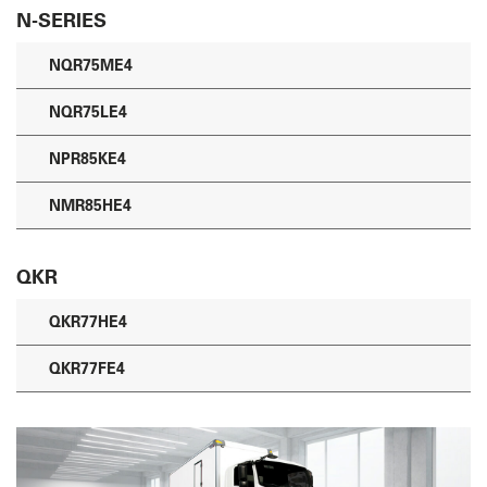
N-SERIES
NQR75ME4
NQR75LE4
NPR85KE4
NMR85HE4
QKR
QKR77HE4
QKR77FE4