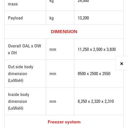
kg
24,000
mass
Payload
kg
13,200
DIMENSION
Overall OAL x OW
mm
11,250 x 2,500 x 3,830
x OH
Out side body
dimension
mm
8500 x 2500 x 2550
(LxWxH)
Inside body
dimension
mm
8,250 x 2,320 x 2,310
(LxWxH)
Freezer system