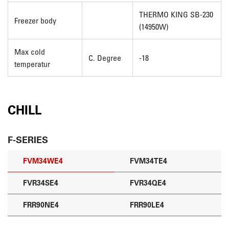
THERMO KING SB-230
Freezer body
(14950W)
Max cold
C. Degree
-18
temperatur
CHILL
F-SERIES
FVM34WE4
FVM34TE4
FVR34SE4
FVR34QE4
FRR90NE4
FRR90LE4