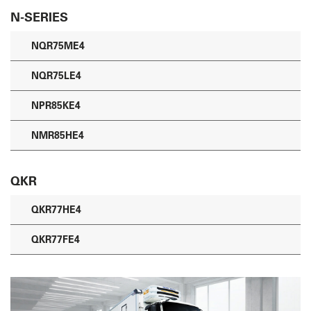
N-SERIES
NQR75ME4
NQR75LE4
NPR85KE4
NMR85HE4
QKR
QKR77HE4
QKR77FE4