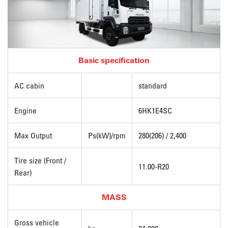
Basic specification
AC cabin
standard
Engine
6HK1E4SC
Max Output
Ps(kW)/rpm
280(206) / 2,400
Tire size (Front /
11.00-R20
Rear)
MASS
Gross vehicle