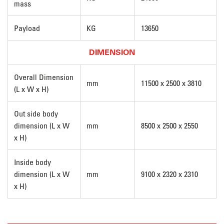
mass
Payload
KG
13650
DIMENSION
Overall Dimension
mm
11500 x 2500 x 3810
(L x W x H)
Out side body
dimension (L x W
mm
8500 x 2500 x 2550
x H)
Inside body
dimension (L x W
mm
9100 x 2320 x 2310
x H)