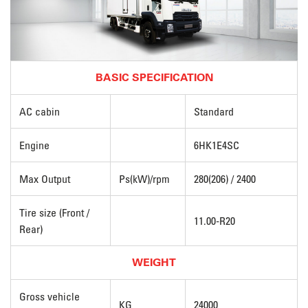
BASIC SPECIFICATION
AC cabin
Standard
Engine
6HK1E4SC
Max Output
Ps(kW)/rpm
280(206) / 2400
Tire size (Front /
11.00-R20
Rear)
WEIGHT
Gross vehicle
KG
24000