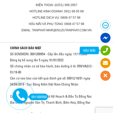
ĐIỆN THOẠI: (0251) 399 2957
HOTLINE KINH DOANH: 0911 68 05 68
HOTLINE DỊCH VỤ: 0908 47 57 98
HẬU MÃI VÀ PHỤ TÙNG: 0908 47 57 98
EMAIL: TANPHAT-MAR@ISUZUTANPHAT.COM.VN
CHÍNH SÁCH BẢO MẬT
HẬU MÃI
Số GCNDKDN: 3601200954 - Cấp lần đầu ngày: 17/11/2008
Đăng ký bổ sung lần 5 ngày: 01/07/2022
Số chứng nhận cơ sở bảo hành, bảo dưỡng ô tô: 059/VAQ12 -
01/19-00
Căn cứ vào báo cáo kết quả đánh giá số: 60012/18/01 ngày
24/04/2019 - Cục Đăng Kiểm Việt Nam Chứng Nhận
Cơ quan cấp: Phòng ĐKKD Sở Kế Hoạch & Đầu Tư Đồng Nai
0911680568
Địa chỉ: 2 Nguyễn Văn Trị, Thanh Bình, Biên Hoà, Đồng Nai