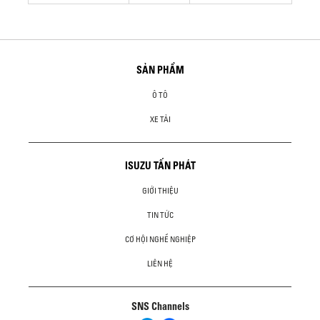
SẢN PHẨM
Ô TÔ
XE TẢI
ISUZU TẤN PHÁT
GIỚI THIỆU
TIN TỨC
CƠ HỘI NGHỀ NGHIỆP
LIÊN HỆ
SNS Channels