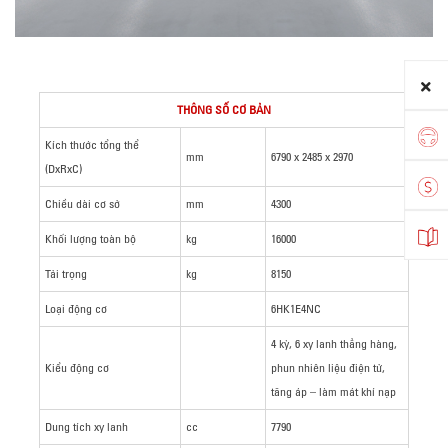
THÔNG SỐ CƠ BẢN
Kích thước tổng thể
mm
6790 x 2485 x 2970
(DxRxC)
Chiều dài cơ sở
mm
4300
Khối lượng toàn bộ
kg
16000
Tải trọng
kg
8150
Loại động cơ
6HK1E4NC
4 kỳ, 6 xy lanh thẳng hàng,
Kiểu động cơ
phun nhiên liệu điện tử,
tăng áp – làm mát khí nạp
Dung tích xy lanh
cc
7790