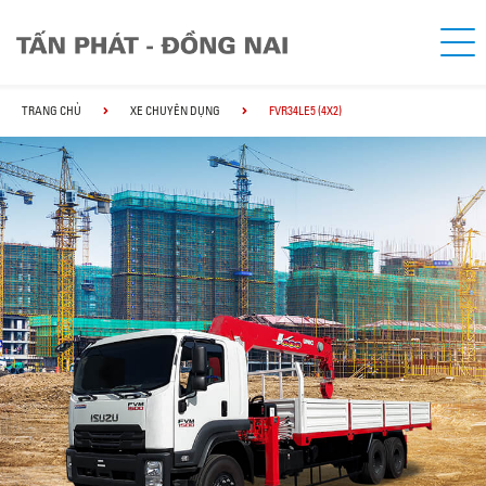
TRANG CHỦ
XE CHUYÊN DỤNG
FVR34LE5 (4X2)