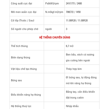
Công suất cực đại
Ps(kW)/rpm
241(177) / 2400
Mô men xoắn cực đại
N.m(kgf.m)/rpm
706(72) / 1450
Cỡ lốp (Trước / Sau)
11.00R20 / 11.00R20
Số người cho phép chở
người
3
HỆ THỐNG CHUYÊN DÙNG
Thể tích thùng
6,7 m3
Ben bầu, vách có xương
Biên dạng thùng
gia cường bên ngoài
Vật liệu chế tạo thùng
Thép hợp kim
01 bửng sau, tự động đóng
Bửng sau
mở khi nâng hạ thùng
Bằng tay, cần điều khiển
Điều khiển nâng hạ thùng
đặt trong cabin
Hệ thống thuỷ lực
Nhập khẩu