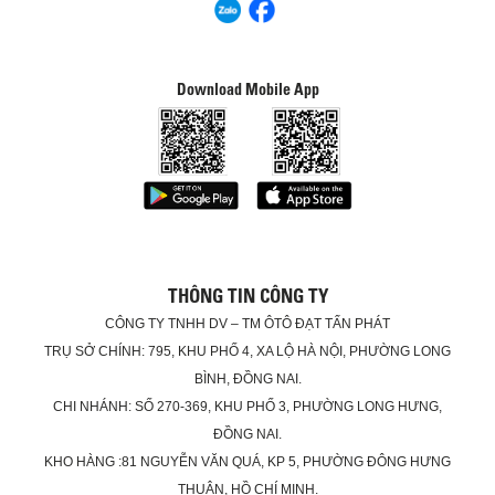
Download Mobile App
THÔNG TIN CÔNG TY
CÔNG TY TNHH DV – TM ÔTÔ ĐẠT TẤN PHÁT
TRỤ SỞ CHÍNH: 795, KHU PHỐ 4, XA LỘ HÀ NỘI, PHƯỜNG LONG
BÌNH, ĐỒNG NAI.
CHI NHÁNH: SỐ 270-369, KHU PHỐ 3, PHƯỜNG LONG HƯNG,
ĐỒNG NAI.
KHO HÀNG :81 NGUYỄN VĂN QUÁ, KP 5, PHƯỜNG ĐÔNG HƯNG
THUẬN, HỒ CHÍ MINH.