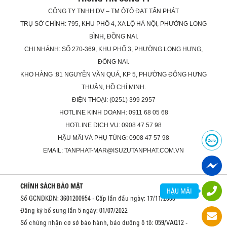
CÔNG TY TNHH DV – TM ÔTÔ ĐẠT TẤN PHÁT
TRỤ SỞ CHÍNH: 795, KHU PHỐ 4, XA LỘ HÀ NỘI, PHƯỜNG LONG
BÌNH, ĐỒNG NAI.
CHI NHÁNH: SỐ 270-369, KHU PHỐ 3, PHƯỜNG LONG HƯNG,
ĐỒNG NAI.
KHO HÀNG :81 NGUYỄN VĂN QUÁ, KP 5, PHƯỜNG ĐÔNG HƯNG
THUẬN, HỒ CHÍ MINH.
ĐIỆN THOẠI: (0251) 399 2957
HOTLINE KINH DOANH: 0911 68 05 68
HOTLINE DỊCH VỤ: 0908 47 57 98
HẬU MÃI VÀ PHỤ TÙNG: 0908 47 57 98
EMAIL: TANPHAT-MAR@ISUZUTANPHAT.COM.VN
CHÍNH SÁCH BẢO MẬT
HẬU MÃI
Số GCNDKDN: 3601200954 - Cấp lần đầu ngày: 17/11/2008
Đăng ký bổ sung lần 5 ngày: 01/07/2022
Số chứng nhận cơ sở bảo hành, bảo dưỡng ô tô: 059/VAQ12 -