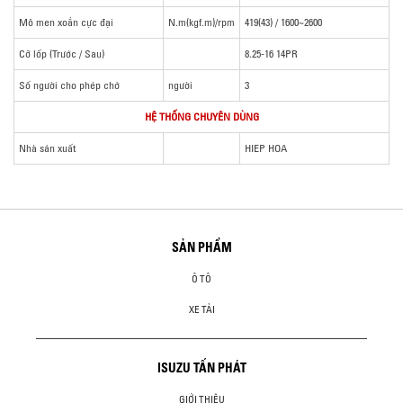
Mô men xoắn cực đại
N.m(kgf.m)/rpm
419(43) / 1600~2600
Cỡ lốp (Trước / Sau)
8.25-16 14PR
Số người cho phép chở
người
3
HỆ THỐNG CHUYÊN DÙNG
Nhà sản xuất
HIEP HOA
SẢN PHẨM
Ô TÔ
XE TẢI
ISUZU TẤN PHÁT
GIỚI THIỆU