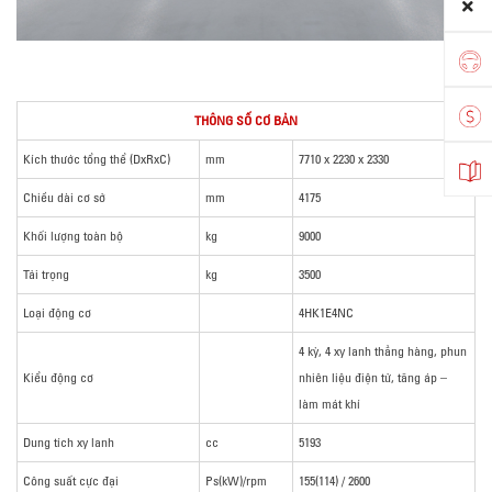
THÔNG SỐ CƠ BẢN
Kích thước tổng thể (DxRxC)
mm
7710 x 2230 x 2330
Chiều dài cơ sở
mm
4175
Khối lượng toàn bộ
kg
9000
Tải trọng
kg
3500
Loại động cơ
4HK1E4NC
4 kỳ, 4 xy lanh thẳng hàng, phun
Kiểu động cơ
nhiên liệu điện tử, tăng áp –
làm mát khí
Dung tích xy lanh
cc
5193
Công suất cực đại
Ps(kW)/rpm
155(114) / 2600